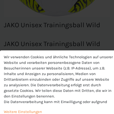
JAKO Unisex Trainingsball Wild
JAKO Unisex Trainingsball Wild
FIFA BASIC-zertifizierter Trainingsball (Gr. 4 und 5)
Wir verwenden Cookies und ähnliche Technologien auf unserer
Maschinengenäht
Website und verarbeiten personenbezogene Daten von
32 Panel
Besucher:innen unserer Webseite (z.B. IP-Adresse), um z.B.
Umwickelte Blase
Inhalte und Anzeigen zu personalisieren, Medien von
Panel mit Animalprint
Drittanbietern einzubinden oder Zugriffe auf unsere Website
zu analysieren. Die Datenverarbeitung erfolgt erst durch
gesetzte Cookies. Wir teilen diese Daten mit Dritten, die wir in
Produktnummer
den Einstellungen benennen.
Die Datenverarbeitung kann mit Einwilligung oder aufgrund
J-2309-U
eines berechtigten Interesses erfolgen. Die Zustimmung kann
Hersteller
Weitere Einstellungen
erteilt oder abgelehnt werden. Es besteht das Recht, nicht