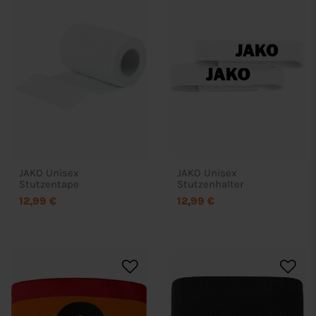
JAKO Unisex
JAKO Unisex
Stutzentape
Stutzenhalter
12,99 €
12,99 €