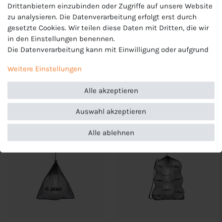
Drittanbietern einzubinden oder Zugriffe auf unsere Website
zu analysieren. Die Datenverarbeitung erfolgt erst durch
gesetzte Cookies. Wir teilen diese Daten mit Dritten, die wir
JAKO Unisex
JAKO Unisex
in den Einstellungen benennen.
Kennzeichnungshemd
Kennzeichnungshemd
Die Datenverarbeitung kann mit Einwilligung oder aufgrund
Stripe
Classic 2.0
13,99 €
13,99 €
eines berechtigten Interesses erfolgen. Die Zustimmung
Weitere Einstellungen
kann erteilt oder abgelehnt werden. Es besteht das Recht,
nicht einzuwilligen und die Einwilligung zu einem späteren
Alle akzeptieren
Zeitpunkt zu ändern oder zu widerrufen. Beachten Sie unser
Impressum
und weitere Hinweise zur Verwendung
Auswahl akzeptieren
personenbezogener Daten in unserer
Daten­schutz­erklärung
.
Alle ablehnen