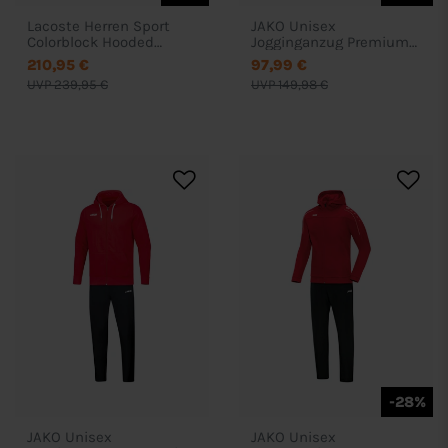
Lacoste Herren Sport
JAKO Unisex
Colorblock Hooded
Jogginganzug Premium
Tracksuit - WH2661
Basics mit Kapuze
210,95 €
97,99 €
UVP 239,95 €
UVP 149,98 €
-28%
JAKO Unisex
JAKO Unisex