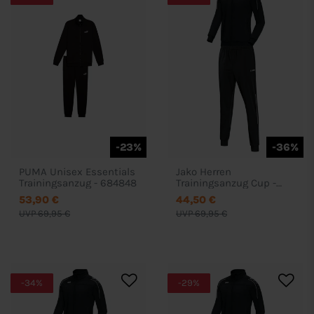
-23%
-36%
PUMA Unisex Essentials
Jako Herren
Trainingsanzug - 684848
Trainingsanzug Cup -
93509272
53,90 €
44,50 €
UVP 69,95 €
UVP 69,95 €
-34%
-29%