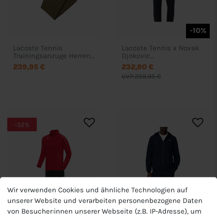
-10%
Lacoste Tennis
Lacoste Tennis x Novak
Trainingsanzuge Herren
Djokovic
WH4763
Trainingsanzüge Herren
239,95 €
232,90 €
WH4752
UVP 259,95 €
-32%
Wir verwenden Cookies und ähnliche Technologien auf
unserer Website und verarbeiten personenbezogene Daten
von Besucher:innen unserer Webseite (z.B. IP-Adresse), um