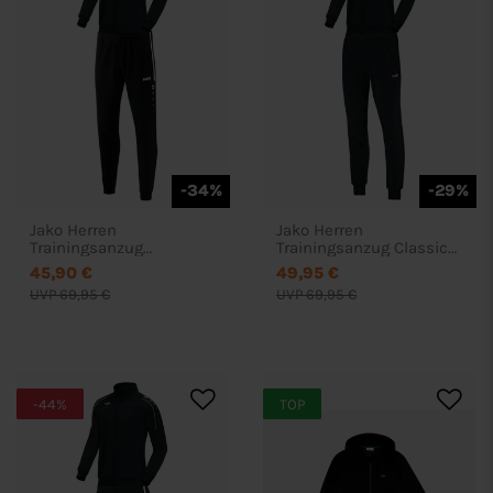
-34%
-29%
Jako Herren
Jako Herren
Trainingsanzug
Trainingsanzug Classico
Competition 2.0 -
- 93509250
45,90 €
49,95 €
93509218
UVP 69,95 €
UVP 69,95 €
-44%
TOP