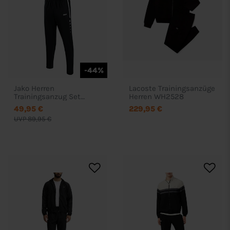
-44%
Jako Herren
Lacoste Trainingsanzüge
Trainingsanzug Set
Herren WH2528
Active - 93508495
49,95 €
229,95 €
UVP 89,95 €