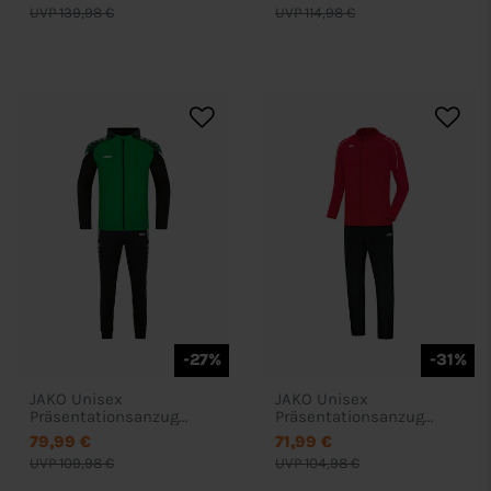
Kapuzensweat
UVP 139,98 €
UVP 114,98 €
-27%
-31%
JAKO Unisex
JAKO Unisex
Präsentationsanzug
Präsentationsanzug
Performance
Classico
79,99 €
71,99 €
UVP 109,98 €
UVP 104,98 €