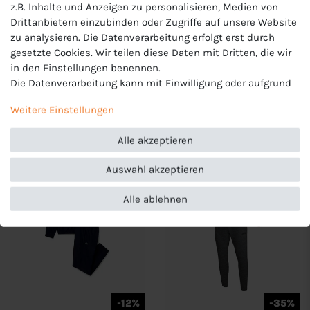
z.B. Inhalte und Anzeigen zu personalisieren, Medien von
-32%
-10%
Drittanbietern einzubinden oder Zugriffe auf unsere Website
zu analysieren. Die Datenverarbeitung erfolgt erst durch
JAKO Unisex Training Set
Lacoste Logo Sport
gesetzte Cookies. Wir teilen diese Daten mit Dritten, die wir
Polyesterhose und
Trainingsanzüge Herren
Ziptop - 86509272
WH8987
in den Einstellungen benennen.
49,99 €
215,90 €
Die Datenverarbeitung kann mit Einwilligung oder aufgrund
UVP 72,98 €
UVP 239,95 €
eines berechtigten Interesses erfolgen. Die Zustimmung
Weitere Einstellungen
kann erteilt oder abgelehnt werden. Es besteht das Recht,
nicht einzuwilligen und die Einwilligung zu einem späteren
Alle akzeptieren
Zeitpunkt zu ändern oder zu widerrufen. Beachten Sie unser
Impressum
und weitere Hinweise zur Verwendung
Auswahl akzeptieren
personenbezogener Daten in unserer
Daten­schutz­erklärung
.
Alle ablehnen
-12%
-35%