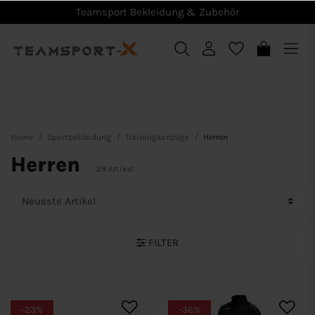
Teamsport Bekleidung & Zubehör
Home
Sportbekleidung
Trainingsanzüge
Herren
Herren
29 Artikel
FILTER
-23%
-36%