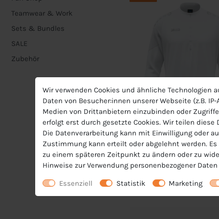
Teamwear & Work
Sets & Bundles
SALE
Zubehör
Wir verwenden Cookies und ähnliche Technologien a
Daten von Besucher:innen unserer Webseite (z.B. IP-A
Medien von Drittanbietern einzubinden oder Zugriffe
erfolgt erst durch gesetzte Cookies. Wir teilen diese
Die Datenverarbeitung kann mit Einwilligung oder au
Zustimmung kann erteilt oder abgelehnt werden. Es b
JAKO Kinder Ziptop Light
zu einem späteren Zeitpunkt zu ändern oder zu wide
Hinweise zur Verwendung personenbezogener Daten 
32,99 €
UVP 44,99 €
Essenziell
Statistik
Marketing