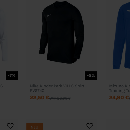
-7%
-2%
26
Nike Kinder Park VII LS Shirt -
Mizuno Ki
BV6740
Training T
22,50 €
24,90 €
UVP 22,95 €
NEU