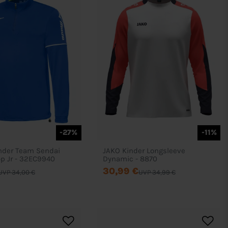
-27%
-11%
nder Team Sendai
JAKO Kinder Longsleeve
op Jr - 32EC9940
Dynamic - 8870
30,99 €
UVP 34,00 €
UVP 34,99 €