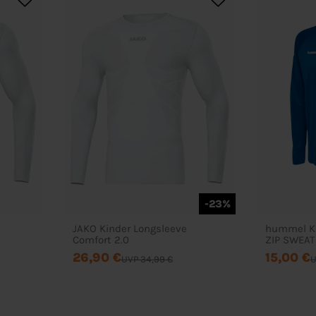
-23%
JAKO Kinder Longsleeve
hummel K
Comfort 2.0
ZIP SWEAT
26,90 €
15,00 €
UVP 34,99 €
U