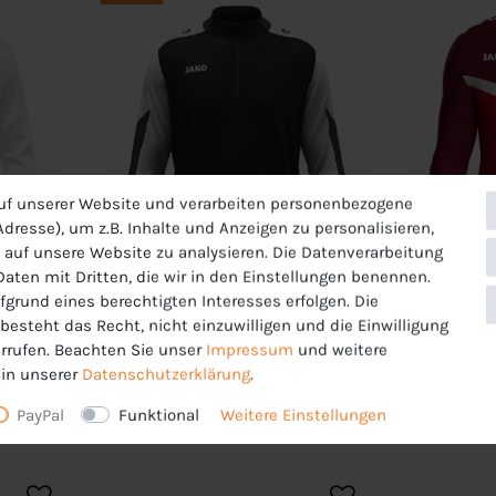
uf unserer Website und verarbeiten personenbezogene
dresse), um z.B. Inhalte und Anzeigen zu personalisieren,
 auf unsere Website zu analysieren. Die Datenverarbeitung
 Daten mit Dritten, die wir in den Einstellungen benennen.
fgrund eines berechtigten Interesses erfolgen. Die
-27%
-9%
esteht das Recht, nicht einzuwilligen und die Einwilligung
 Flow
JAKO Kinder Ziptop Dynamic -
JAKO Kind
rrufen. Beachten Sie unser
Impressum
und weitere
8670
in unserer
Daten­schutz­erklärung
.
40,99 €
39,99 €
UVP 44,99 €
PayPal
Funktional
Weitere Einstellungen