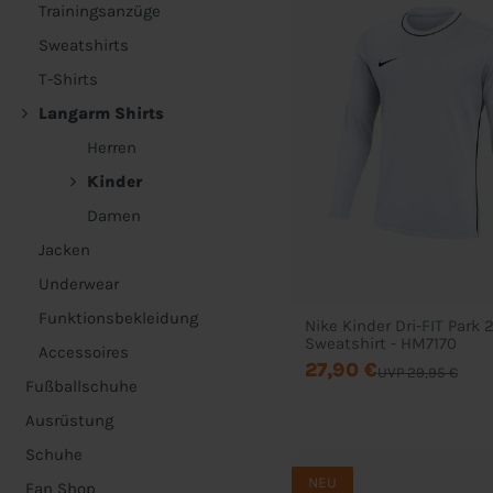
Trainingsanzüge
Sweatshirts
T-Shirts
Langarm Shirts
Herren
Kinder
Damen
Jacken
Underwear
Funktionsbekleidung
Nike Kinder Dri-FIT Park 
Sweatshirt - HM7170
Accessoires
27,90 €
UVP 29,95 €
Fußballschuhe
Ausrüstung
Schuhe
NEU
Fan Shop