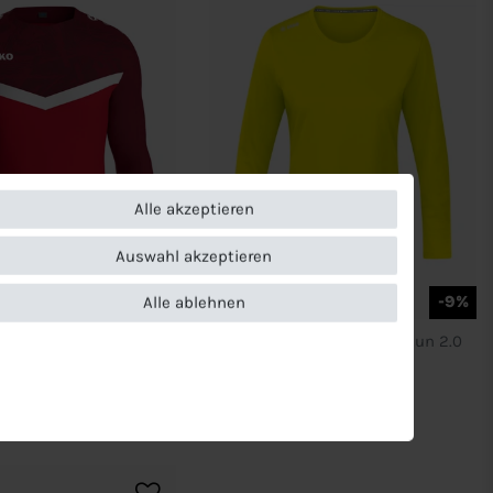
Alle akzeptieren
Auswahl akzeptieren
-9%
Alle ablehnen
er Sweat Iconic
JAKO Kinder Longsleeve Run 2.0
20,90 €
UVP 22,99 €