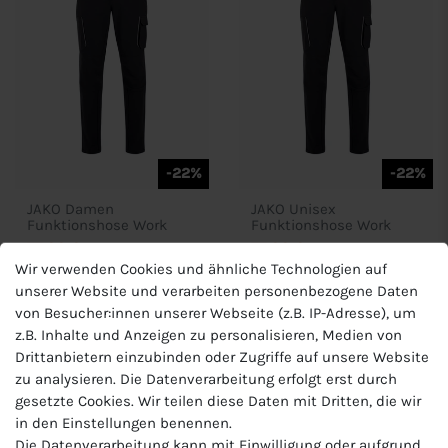
-22%
-22%
JAKO Damen
JAKO Unisex
Funktionshose Work
Funktionshose Work
77,99 €
77,99 €
Wir verwenden Cookies und ähnliche Technologien auf
UVP 99,99 €
UVP 99,99 €
unserer Website und verarbeiten personenbezogene Daten
von Besucher:innen unserer Webseite (z.B. IP-Adresse), um
z.B. Inhalte und Anzeigen zu personalisieren, Medien von
Drittanbietern einzubinden oder Zugriffe auf unsere Website
zu analysieren. Die Datenverarbeitung erfolgt erst durch
gesetzte Cookies. Wir teilen diese Daten mit Dritten, die wir
in den Einstellungen benennen.
Die Datenverarbeitung kann mit Einwilligung oder aufgrund