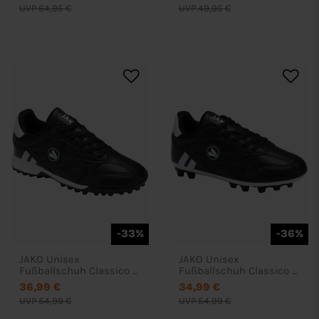
UVP 64,95 €
UVP 49,95 €
-33%
-36%
JAKO Unisex
JAKO Unisex
Fußballschuh Classico II
Fußballschuh Classico II
TF Junior
AG Junior
36,99 €
34,99 €
UVP 54,99 €
UVP 54,99 €