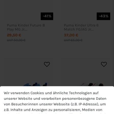
-41%
-43%
Puma Kinder Future 8
Puma Kinder Ultra 6
Play MG Jr.
Match FG/AG Jr.
Fussballschuhe -
Fußballschuhe - 108515
29,50 €
37,00 €
108623
UVP 50,00 €
UVP 65,00 €
Wir verwenden Cookies und ähnliche Technologien auf
unserer Website und verarbeiten personenbezogene Daten
von Besucher:innen unserer Webseite (z.B. IP-Adresse), um
z.B. Inhalte und Anzeigen zu personalisieren, Medien von