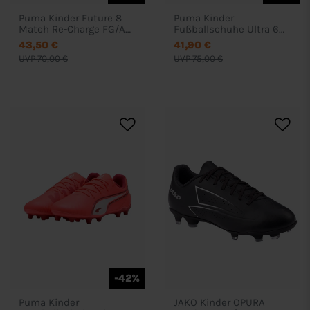
Puma Kinder Future 8
Puma Kinder
Match Re-Charge FG/AG
Fußballschuhe Ultra 6
Jr. Fussballschuhe -
Match RECG FG/AG Jr -
43,50 €
41,90 €
108762
108767
UVP 70,00 €
UVP 75,00 €
-42%
Puma Kinder
JAKO Kinder OPURA