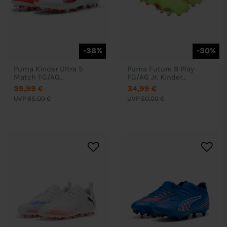
-38%
-30%
Puma Kinder Ultra 5
Puma Future 8 Play
Match FG/AG
FG/AG Jr. Kinder
Fussballschuhe-108167
Fussballschuhe - 108144
39,99 €
34,99 €
777
77
UVP 65,00 €
UVP 50,00 €