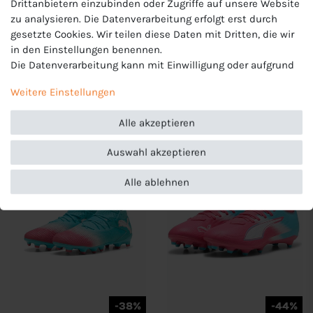
Drittanbietern einzubinden oder Zugriffe auf unsere Website
zu analysieren. Die Datenverarbeitung erfolgt erst durch
-40%
-47%
gesetzte Cookies. Wir teilen diese Daten mit Dritten, die wir
Puma Kinder Ultra 6 Play
Puma Kinder King Match
in den Einstellungen benennen.
MG Jr. Fußballschuhe -
FG/AG Jr.
Die Datenverarbeitung kann mit Einwilligung oder aufgrund
108540
Fussballschuhe - 108837
27,00 €
31,90 €
eines berechtigten Interesses erfolgen. Die Zustimmung
UVP 45,00 €
UVP 60,00 €
Weitere Einstellungen
kann erteilt oder abgelehnt werden. Es besteht das Recht,
nicht einzuwilligen und die Einwilligung zu einem späteren
Alle akzeptieren
Zeitpunkt zu ändern oder zu widerrufen. Beachten Sie unser
Impressum
und weitere Hinweise zur Verwendung
Auswahl akzeptieren
personenbezogener Daten in unserer
Daten­schutz­erklärung
.
Alle ablehnen
-38%
-44%