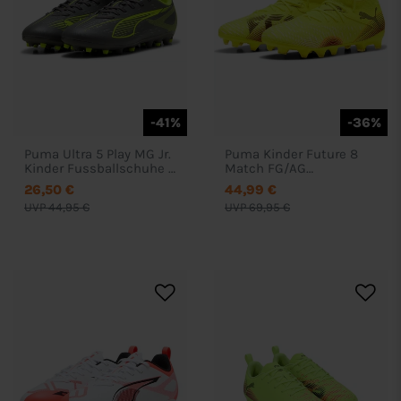
-41%
-36%
Puma Ultra 5 Play MG Jr.
Puma Kinder Future 8
Kinder Fussballschuhe -
Match FG/AG
108329
Fussballschuhe - 108143
26,50 €
44,99 €
UVP 44,95 €
UVP 69,95 €