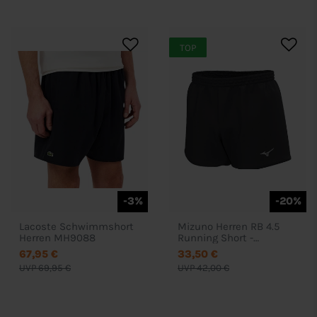
TOP
-3%
-20%
Lacoste Schwimmshort
Mizuno Herren RB 4.5
Herren MH9088
Running Short -
U2EBB568
67,95 €
33,50 €
UVP 69,95 €
UVP 42,00 €