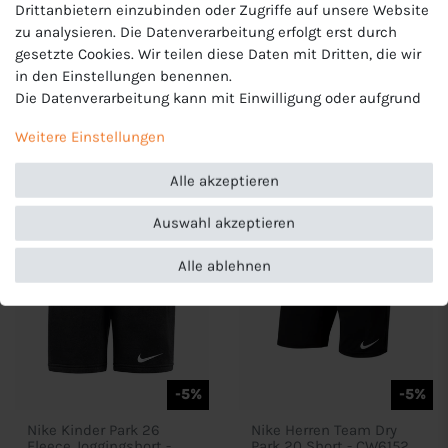
Drittanbietern einzubinden oder Zugriffe auf unsere Website
Nike Fleece Park 20
Nike Damen Park 26
zu analysieren. Die Datenverarbeitung erfolgt erst durch
Jogger Herren - CW6910
Fleece Joggingshort -
IB1243
gesetzte Cookies. Wir teilen diese Daten mit Dritten, die wir
39,00 €
39,95 €
in den Einstellungen benennen.
UVP 44,95 €
UVP 44,95 €
Die Datenverarbeitung kann mit Einwilligung oder aufgrund
eines berechtigten Interesses erfolgen. Die Zustimmung
Weitere Einstellungen
kann erteilt oder abgelehnt werden. Es besteht das Recht,
nicht einzuwilligen und die Einwilligung zu einem späteren
Alle akzeptieren
Zeitpunkt zu ändern oder zu widerrufen. Beachten Sie unser
Impressum
und weitere Hinweise zur Verwendung
Auswahl akzeptieren
personenbezogener Daten in unserer
Daten­schutz­erklärung
.
Alle ablehnen
-5%
-5%
Nike Kinder Park 26
Nike Herren Team Dry
Fleece Joggingshort -
Park 20 Short - CW6152