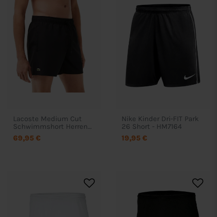
Lacoste Medium Cut
Nike Kinder Dri-FIT Park
Schwimmshort Herren
26 Short - HM7164
MH6270
69,95 €
19,95 €