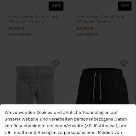
-16%
-11%
Nike Damen Fleece Park
Nike Kinder Fleece Park
20 Jogger Shorts -
20 Jogger Shorts -
CW6963
CW6932
37,95 €
35,50 €
UVP 44,95 €
UVP 39,95 €
Wir verwenden Cookies und ähnliche Technologien auf
unserer Website und verarbeiten personenbezogene Daten
von Besucher:innen unserer Webseite (z.B. IP-Adresse), um
-13%
-11%
z.B. Inhalte und Anzeigen zu personalisieren, Medien von