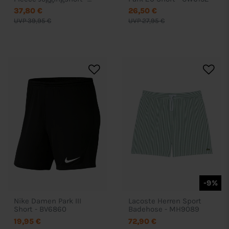
IB1242
37,80 €
26,50 €
UVP 39,95 €
UVP 27,95 €
-9%
Nike Damen Park III
Lacoste Herren Sport
Short - BV6860
Badehose - MH9089
19,95 €
72,90 €