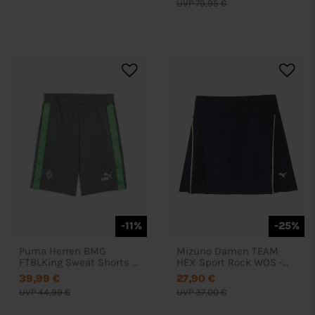
UVP 79,95 €
-11%
-25%
Puma Herren BMG
Mizuno Damen TEAM
FTBLKing Sweat Shorts -
HEX Sport Rock WOS -
783916
62EB7002
39,99 €
27,90 €
UVP 44,99 €
UVP 37,00 €