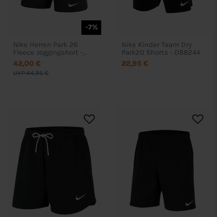
-7%
Nike Herren Park 26
Nike Kinder Team Dry
Fleece Joggingshort -
Park20 Shorts - DB8244
IB1238
42,00 €
22,95 €
UVP 44,95 €