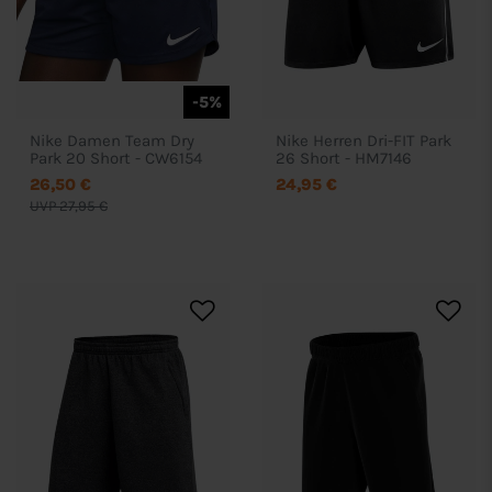
-5%
Nike Damen Team Dry
Nike Herren Dri-FIT Park
Park 20 Short - CW6154
26 Short - HM7146
26,50 €
24,95 €
UVP 27,95 €