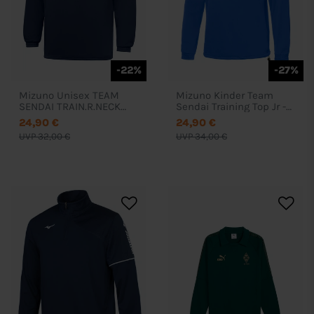
-22%
-27%
Mizuno Unisex TEAM
Mizuno Kinder Team
SENDAI TRAIN.R.NECK
Sendai Training Top Jr -
SWEAT - P2EC2A40
32EC9940
24,90 €
24,90 €
UVP 32,00 €
UVP 34,00 €