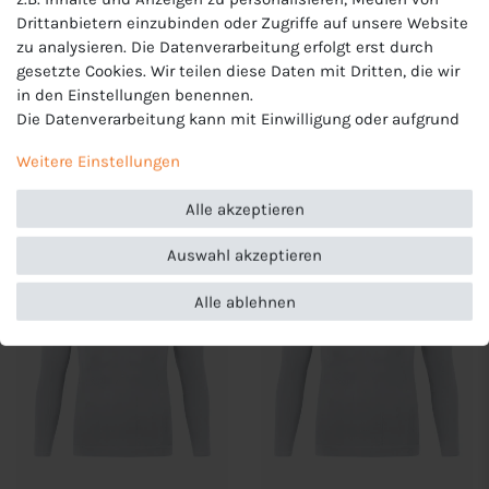
Drittanbietern einzubinden oder Zugriffe auf unsere Website
-6%
zu analysieren. Die Datenverarbeitung erfolgt erst durch
Lacoste Cotton
Lacoste Regular Fit
gesetzte Cookies. Wir teilen diese Daten mit Dritten, die wir
Longsleeve Shirt Herren
Longsleeve Poloshirt
in den Einstellungen benennen.
TH7307
Herren DH5523
69,95 €
93,50 €
Die Datenverarbeitung kann mit Einwilligung oder aufgrund
UVP 99,95 €
eines berechtigten Interesses erfolgen. Die Zustimmung
Weitere Einstellungen
kann erteilt oder abgelehnt werden. Es besteht das Recht,
nicht einzuwilligen und die Einwilligung zu einem späteren
Alle akzeptieren
Zeitpunkt zu ändern oder zu widerrufen. Beachten Sie unser
Impressum
und weitere Hinweise zur Verwendung
Auswahl akzeptieren
personenbezogener Daten in unserer
Daten­schutz­erklärung
.
Alle ablehnen