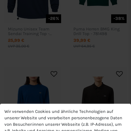
-26%
-38%
Mizuno Unisex Team
Puma Herren BMG King
Sendai Training Top -
Drill Top - 781498
P2EC7640
25,99 €
39,99 €
UVP 35,00 €
UVP 64,95 €
Wir verwenden Cookies und ähnliche Technologien auf
unserer Website und verarbeiten personenbezogene Daten
von Besucher:innen unserer Webseite (z.B. IP-Adresse), um
z.B. Inhalte und Anzeigen zu personalisieren, Medien von