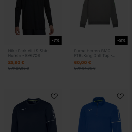
-7%
-8%
Nike Park VII LS Shirt
Puma Herren BMG
Herren - BV6706
FTBLKing Drill Top -
783915
25,90 €
60,00 €
UVP 27,95 €
UVP 64,95 €