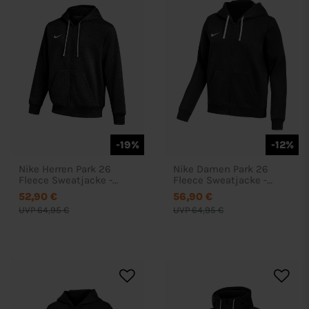
-19%
-12%
Nike Herren Park 26
Nike Damen Park 26
Fleece Sweatjacke -
Fleece Sweatjacke -
IB1232
IB1230
52,90 €
56,90 €
UVP 64,95 €
UVP 64,95 €