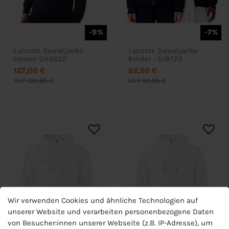
-9%
-7%
Lacoste Sweatjacke
Lacoste Sweatjacke
Herren SH9622
Kinder - SJ9723
127,00 €
92,50 €
UVP 139,95 €
UVP 99,95 €
Wir verwenden Cookies und ähnliche Technologien auf
unserer Website und verarbeiten personenbezogene Daten
von Besucher:innen unserer Webseite (z.B. IP-Adresse), um