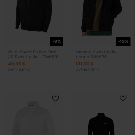
-9%
-13%
Nike Kinder Fleece Park
Lacoste Sweatjacke
20 Sweatjacke - CW6891
Herren SH9626
49,95 €
131,00 €
UVP 54,95 €
UVP 149,95 €