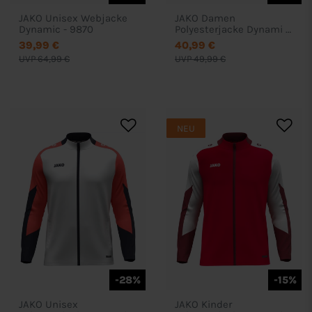
JAKO Unisex Webjacke
JAKO Damen
Dynamic - 9870
Polyesterjacke Dynami -
9370D
39,99 €
40,99 €
UVP 64,99 €
UVP 49,99 €
NEU
-28%
-15%
JAKO Unisex
JAKO Kinder