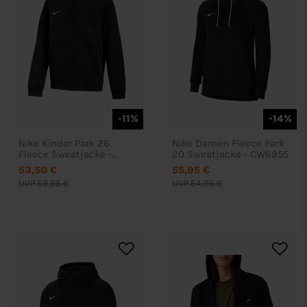
-11%
-14%
Nike Kinder Park 26
Nike Damen Fleece Park
Fleece Sweatjacke -
20 Sweatjacke - CW6955
IB1232
53,50 €
55,95 €
UVP 59,95 €
UVP 64,95 €