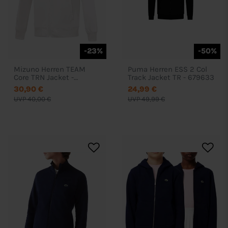
-23%
-50%
Mizuno Herren TEAM
Puma Herren ESS 2 Col
Core TRN Jacket -
Track Jacket TR - 679633
32ECA550
30,90 €
24,99 €
UVP 40,00 €
UVP 49,99 €