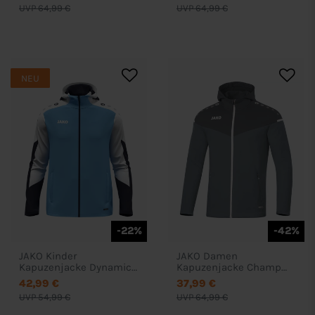
UVP 64,99 €
UVP 64,99 €
NEU
-22%
-42%
JAKO Kinder
JAKO Damen
Kapuzenjacke Dynamic -
Kapuzenjacke Champ
6870
2.0
42,99 €
37,99 €
UVP 54,99 €
UVP 64,99 €