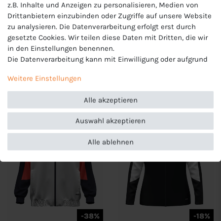
z.B. Inhalte und Anzeigen zu personalisieren, Medien von
-38%
-20%
Drittanbietern einzubinden oder Zugriffe auf unsere Website
zu analysieren. Die Datenverarbeitung erfolgt erst durch
JAKO Unisex
JAKO Kinder
gesetzte Cookies. Wir teilen diese Daten mit Dritten, die wir
Lightweightjacke Flow -
Lightweightjacke Flow -
9876
9876
in den Einstellungen benennen.
49,99 €
55,99 €
Die Datenverarbeitung kann mit Einwilligung oder aufgrund
UVP 79,99 €
UVP 69,99 €
eines berechtigten Interesses erfolgen. Die Zustimmung
Weitere Einstellungen
kann erteilt oder abgelehnt werden. Es besteht das Recht,
nicht einzuwilligen und die Einwilligung zu einem späteren
Alle akzeptieren
Zeitpunkt zu ändern oder zu widerrufen. Beachten Sie unser
NEU
Impressum
und weitere Hinweise zur Verwendung
Auswahl akzeptieren
personenbezogener Daten in unserer
Daten­schutz­erklärung
.
Alle ablehnen
-38%
-18%