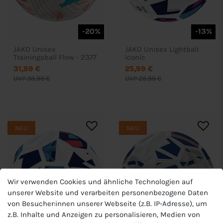
-20%
-13%
JAKO Unisex
JAKO Unisex Lightball
Trainingsball Flow - 2377
Iconic
31,99 €
25,99 €
UVP 39,99 €
UVP 29,99 €
NEU
NEU
Wir verwenden Cookies und ähnliche Technologien auf
unserer Website und verarbeiten personenbezogene Daten
von Besucher:innen unserer Webseite (z.B. IP-Adresse), um
z.B. Inhalte und Anzeigen zu personalisieren, Medien von