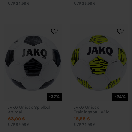
UVP 24,99 €
UVP 39,99 €
-37%
-24%
JAKO Unisex Spielball
JAKO Unisex
Animal
Trainingsball Wild
63,00 €
18,99 €
UVP 99,99 €
UVP 24,99 €