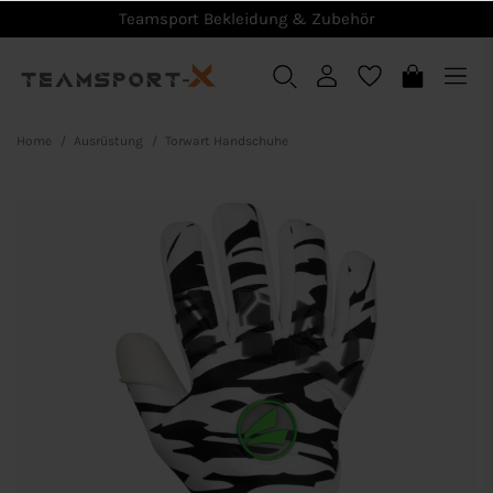
Teamsport Bekleidung & Zubehör
Home
Ausrüstung
Torwart Handschuhe