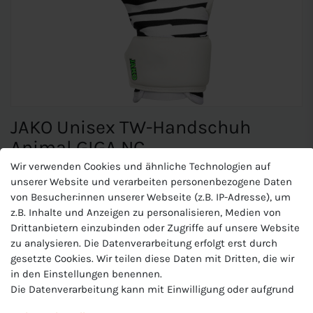
JAKO Unisex TW-Handschuh
Animal GIGA NC
Wir verwenden Cookies und ähnliche Technologien auf
unserer Website und verarbeiten personenbezogene Daten
JAKO Unisex TW-Handschuh
von Besucher:innen unserer Webseite (z.B. IP-Adresse), um
z.B. Inhalte und Anzeigen zu personalisieren, Medien von
Animal GIGA NC
Drittanbietern einzubinden oder Zugriffe auf unsere Website
Deutscher Qualitätshaftschaum
zu analysieren. Die Datenverarbeitung erfolgt erst durch
Konstruktion ohne Nähte für höchsten Tragekomfort
gesetzte Cookies. Wir teilen diese Daten mit Dritten, die wir
Negative Cut
in den Einstellungen benennen.
Atmungsaktives Neopren für maximale Belüftung
Die Datenverarbeitung kann mit Einwilligung oder aufgrund
Elastische Lasche fixiert den Handschuh optimal
eines berechtigten Interesses erfolgen. Die Zustimmung