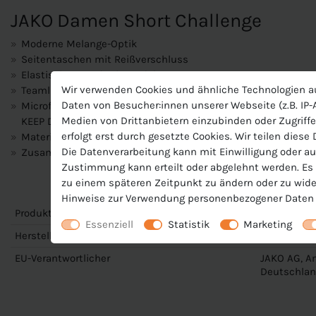
JAKO Damen Short Challenge
Moderne Melange-Optik
Seitentaschen mit Reißverschluss
Elastischer Bund mit Kordelzug
Wir verwenden Cookies und ähnliche Technologien a
Teamline Label
Daten von Besucher:innen unserer Webseite (z.B. IP-A
Microfeine Fasern transportieren Feuchtigkeit unmittelbar an
Medien von Drittanbietern einzubinden oder Zugriffe
KEEP DRY, dass das Material sehr schnell trocknet und Du be
erfolgt erst durch gesetzte Cookies. Wir teilen diese
Materialart:Double Knit-Polyester
Die Datenverarbeitung kann mit Einwilligung oder au
Zusammensetzung: 100 % Polyester
Zustimmung kann erteilt oder abgelehnt werden. Es b
zu einem späteren Zeitpunkt zu ändern oder zu wide
Hinweise zur Verwendung personenbezogener Daten 
Produktnummer
J-6221-D
Essenziell
Statistik
Marketing
Hersteller
Jako
EU-Verantwortlicher
JAKO AG, Am
Deutschlan