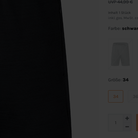
UVP 44,99 €
Inhalt
1
Stück
inkl. ges. MwSt. zz
Farbe:
schwar
Größe:
34
34
3