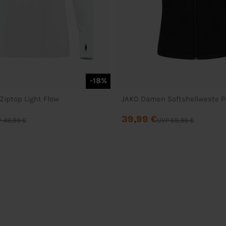
-18%
Ziptop Light Flow
JAKO Damen Softshellweste 
39,99 €
 49,99 €
UVP 69,99 €