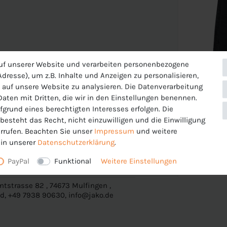
uf unserer Website und verarbeiten personenbezogene
dresse), um z.B. Inhalte und Anzeigen zu personalisieren,
 die Oberfläche des Stoffes. So gewährleistet
 auf unsere Website zu analysieren. Die Datenverarbeitung
im Sport nicht auskühlst.
 Daten mit Dritten, die wir in den Einstellungen benennen.
fgrund eines berechtigten Interesses erfolgen. Die
esteht das Recht, nicht einzuwilligen und die Einwilligung
rrufen. Beachten Sie unser
Impressum
und weitere
in unserer
Daten­schutz­erklärung
.
PayPal
Funktional
Weitere Einstellungen
tstrasse 82 , 74673 Mulfingen ,
d, +49 7938 90630, info@jako.de