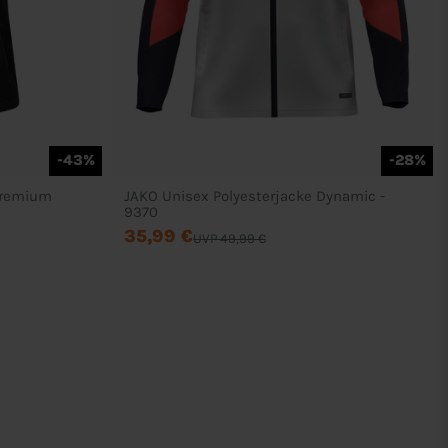
-43%
-28%
Premium
JAKO Unisex Polyesterjacke Dynamic -
9370
35,99 €
UVP 49,99 €