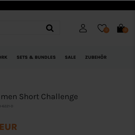
0
0
ORK
SETS & BUNDLES
SALE
ZUBEHÖR
men Short Challenge
J-6221-D
 EUR