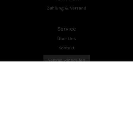
Zahlung & Versand
Service
Über Uns
Kontakt
Vertrag widerrufen
Rechtliches
AGB
Datenschutzerklärung
Widerrufsrecht
Impressum