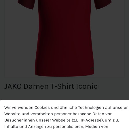
JAKO Damen T-Shirt Iconic
JAKO Damen T-Shirt Iconic
Wir verwenden Cookies und ähnliche Technologien auf unserer
Website und verarbeiten personenbezogene Daten von
Jacquard-Einsatz
Besucher:innen unserer Webseite (z.B. IP-Adresse), um z.B.
Rundhalskragen
Inhalte und Anzeigen zu personalisieren, Medien von