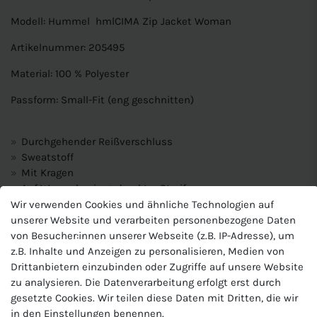
Modell: Hummel hmlCIMA Zip Jacket Woman
Artikelnummer: 205495
Material: 100 % Polyester
Passform: Small-Fit (eng geschnitten)
Durchgehender Reißverschluss
Sweatstoff
Mit Kragen
Auf Wasserbasis gedruckter Streifen
Reißverschlusstaschen
Wir verwenden Cookies und ähnliche Technologien auf
unserer Website und verarbeiten personenbezogene Daten
von Besucher:innen unserer Webseite (z.B. IP-Adresse), um
Produktnummer
z.B. Inhalte und Anzeigen zu personalisieren, Medien von
205495
Drittanbietern einzubinden oder Zugriffe auf unsere Website
Hersteller
zu analysieren. Die Datenverarbeitung erfolgt erst durch
Hummel, Dänemark
gesetzte Cookies. Wir teilen diese Daten mit Dritten, die wir
EU-Verantwortlicher
in den Einstellungen benennen.