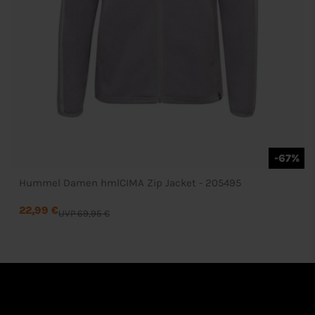
-67%
Hummel Damen hmlCIMA Zip Jacket - 205495
22,99 €
UVP 69,95 €