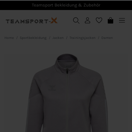
Teamsport Bekleidung & Zubehör
Home
Sportbekleidung
Jacken
Trainingsjacken
Damen