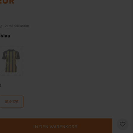
 EUR
gl.
Versandkosten
lblau
6
164-176
IN DEN WARENKORB