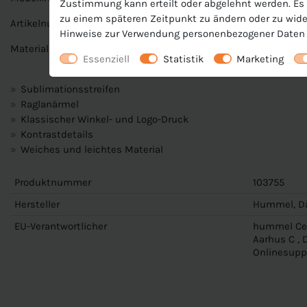
Zustimmung kann erteilt oder abgelehnt werden. Es b
zu einem späteren Zeitpunkt zu ändern oder zu wide
Artikelnummer: 103755
Hinweise zur Verwendung personenbezogener Daten 
Material: 100 % Polyester
Essenziell
Statistik
Marketing
Sublimationsstreifen
Raglanärmel
Klassischer Winkel- und Logo-Druck
Kontrastdetails
Weiches und leichtes Material
Produktnummer
103755
Hersteller
Hummel, D
EU-Verantwortlicher
hummel Cen
Aarhus C ,
Onlinesup