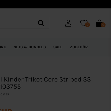
0
0
ORK
SETS & BUNDLES
SALE
ZUBEHÖR
Kinder Trikot Core Striped SS
 103755
103755