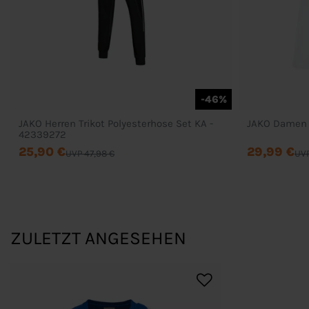
-46%
JAKO Herren Trikot Polyesterhose Set KA -
JAKO Damen 
42339272
25,90 €
29,99 €
UVP 47,98 €
UVP
ZULETZT ANGESEHEN
Bestellung