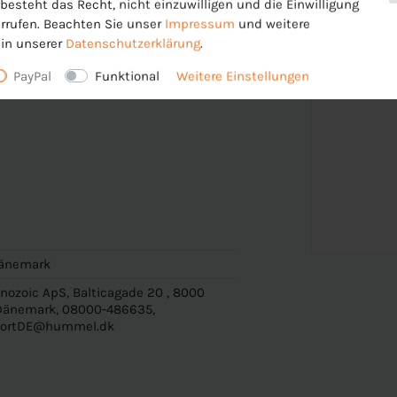
esteht das Recht, nicht einzuwilligen und die Einwilligung
rrufen. Beachten Sie unser
Impressum
und weitere
in unserer
Daten­schutz­erklärung
.
PayPal
Funktional
Weitere Einstellungen
änemark
ozoic ApS, Balticagade 20 , 8000
 Dänemark, 08000-486635,
portDE@hummel.dk