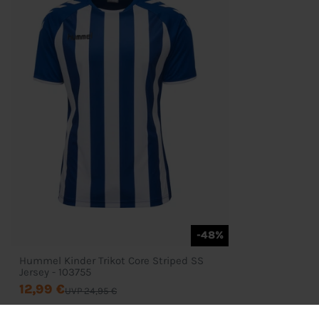
Mein Konto
Wunschliste
Zahlung & Versand
D
-48%
Hummel Kinder Trikot Core Striped SS
Jersey - 103755
12,99 €
UVP 24,95 €