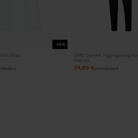
-14%
Polo Base
JAKO Damen Jogginganzug Ba
Kapuze
74,99 €
 34,99 €
UVP 109,98 €
Service