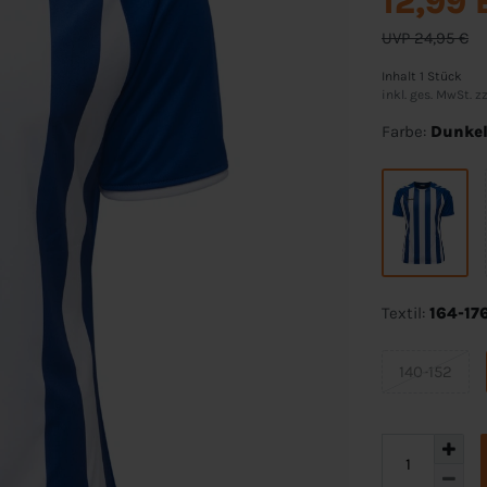
12,99
UVP 24,95 €
Inhalt
1
Stück
inkl. ges. MwSt. zz
Farbe:
Dunke
Textil:
164-17
140-152