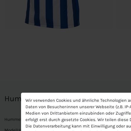
Hummel Kinder Trikot Core Striped 
Wir verwenden Cookies und ähnliche Technologien a
Daten von Besucher:innen unserer Webseite (z.B. IP-A
Medien von Drittanbietern einzubinden oder Zugriffe
Hummel Kinder Trikot Core Striped SS Jersey
erfolgt erst durch gesetzte Cookies. Wir teilen diese
Die Datenverarbeitung kann mit Einwilligung oder au
Modell:Hummel Core Striped SS Jersey