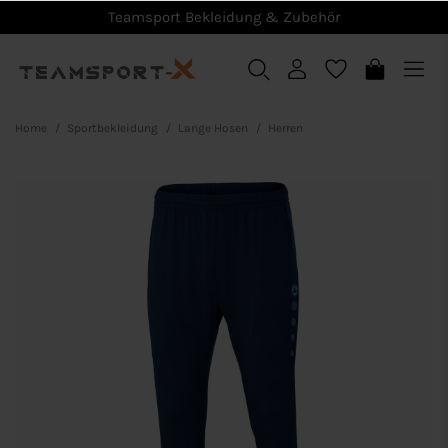
Teamsport Bekleidung & Zubehör
Home
Sportbekleidung
Lange Hosen
Herren