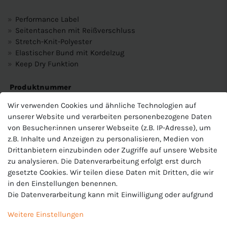
Performance Label
Seitentaschen mit Reißverschluss
Stretch-Knit-Polyester
Elastischer Bund mit Kordelzug
Keep Dry Funktion
Produktnummer
8420
Wir verwenden Cookies und ähnliche Technologien auf
Hersteller
unserer Website und verarbeiten personenbezogene Daten
Jako
von Besucher:innen unserer Webseite (z.B. IP-Adresse), um
z.B. Inhalte und Anzeigen zu personalisieren, Medien von
EU-Verantwortlicher
Drittanbietern einzubinden oder Zugriffe auf unsere Website
JAKO AG, Amtstrasse 82 , 74673 Mulfingen , Deutschland,
+49 7938 90630, info@jako.de
zu analysieren. Die Datenverarbeitung erfolgt erst durch
gesetzte Cookies. Wir teilen diese Daten mit Dritten, die wir
in den Einstellungen benennen.
Die Datenverarbeitung kann mit Einwilligung oder aufgrund
eines berechtigten Interesses erfolgen. Die Zustimmung
Weitere Einstellungen
kann erteilt oder abgelehnt werden. Es besteht das Recht,