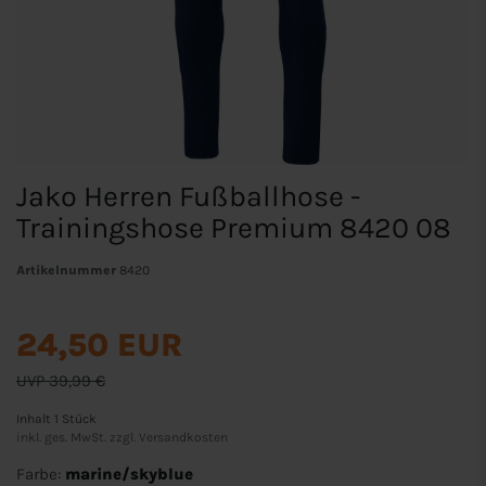
Jako Herren Fußballhose -
Trainingshose Premium 8420 08
Artikelnummer
8420
24,50 EUR
UVP 39,99 €
Inhalt
1
Stück
inkl. ges. MwSt. zzgl.
Versandkosten
Farbe:
marine/skyblue