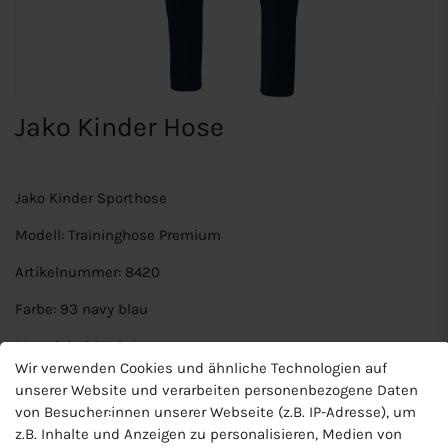
Jako Kinder Hose
Jako Kinder Sporthose
Modell: Traininghose Premium
Artikelnummer: 8420
Farbe: 93 navy blau
Material: 100% Polyester
Wir verwenden Cookies und ähnliche Technologien auf
Merkmale: Kinder Hose lang, funktionale Fußball und
unserer Website und verarbeiten personenbezogene Daten
Traininghose mit Gummizug und Seitentaschen, Keep Dry
von Besucher:innen unserer Webseite (z.B. IP-Adresse), um
Verarbeitung.
z.B. Inhalte und Anzeigen zu personalisieren, Medien von