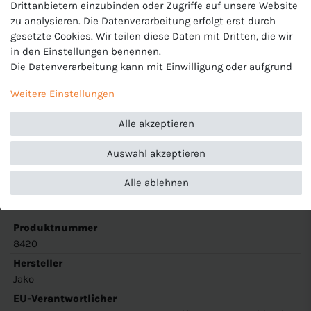
Drittanbietern einzubinden oder Zugriffe auf unsere Website
zu analysieren. Die Datenverarbeitung erfolgt erst durch
gesetzte Cookies. Wir teilen diese Daten mit Dritten, die wir
Jako Kinder Sporthose
in den Einstellungen benennen.
Modell: Traininghose Premium
Die Datenverarbeitung kann mit Einwilligung oder aufgrund
eines berechtigten Interesses erfolgen. Die Zustimmung
Artikelnummer: 8420
Weitere Einstellungen
kann erteilt oder abgelehnt werden. Es besteht das Recht,
nicht einzuwilligen und die Einwilligung zu einem späteren
Farbe: 93 navy blau
Alle akzeptieren
Zeitpunkt zu ändern oder zu widerrufen. Beachten Sie unser
Material: 100% Polyester
Impressum
und weitere Hinweise zur Verwendung
Auswahl akzeptieren
personenbezogener Daten in unserer
Daten­schutz­erklärung
.
Merkmale: Kinder Hose lang, funktionale Fußball &
Traininghose mit Gummizug und Seitentaschen, Keep Dry
Alle ablehnen
Verarbeitung.
Produktnummer
8420
Hersteller
Jako
EU-Verantwortlicher