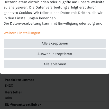
Drittanbietern einzubinden oder Zugriffe auf unsere Website
zu analysieren. Die Datenverarbeitung erfolgt erst durch
gesetzte Cookies. Wir teilen diese Daten mit Dritten, die wir
Jako Kinder Sporthose
in den Einstellungen benennen.
Modell: Traininghose Premium
Die Datenverarbeitung kann mit Einwilligung oder aufgrund
eines berechtigten Interesses erfolgen. Die Zustimmung
Artikelnummer: 8420
Weitere Einstellungen
kann erteilt oder abgelehnt werden. Es besteht das Recht,
nicht einzuwilligen und die Einwilligung zu einem späteren
Farbe: 93 navy blau
Alle akzeptieren
Zeitpunkt zu ändern oder zu widerrufen. Beachten Sie unser
Material: 100% Polyester
Impressum
und weitere Hinweise zur Verwendung
Auswahl akzeptieren
personenbezogener Daten in unserer
Daten­schutz­erklärung
.
Merkmale: Kinder Hose lang, funktionale Fußball &
Traininghose mit Gummizug und Seitentaschen, Keep Dry
Alle ablehnen
Verarbeitung.
Produktnummer
8420
Hersteller
Jako
EU-Verantwortlicher