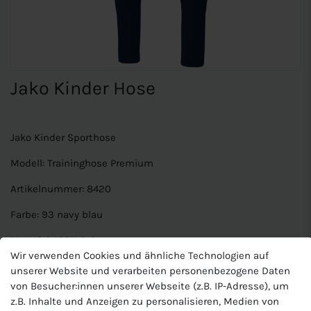
Jako Kinder Hose
Jako Kinder Sporthose
Modell: Traininghose Premium
Artikelnummer: 8420
Farbe: 93 navy blau
Material: 100% Polyester
Wir verwenden Cookies und ähnliche Technologien auf
Merkmale: Kinder Hose lang, funktionale Fußball und
unserer Website und verarbeiten personenbezogene Daten
Traininghose mit Gummizug und Seitentaschen, Keep Dry
von Besucher:innen unserer Webseite (z.B. IP-Adresse), um
Verarbeitung.
z.B. Inhalte und Anzeigen zu personalisieren, Medien von