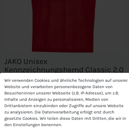
JAKO Unisex
Kennzeichnungshemd Classic 2.0
Wir verwenden Cookies und ähnliche Technologien auf unserer
Website und verarbeiten personenbezogene Daten von
JAKO Unisex
Besucher:innen unserer Webseite (z.B. IP-Adresse), um z.B.
Kennzeichnungshemd Classic 2.0
Inhalte und Anzeigen zu personalisieren, Medien von
Drittanbietern einzubinden oder Zugriffe auf unsere Website
Materialart:Polyester-Mesh
zu analysieren. Die Datenverarbeitung erfolgt erst durch
Zusammensetzung: 100 % Polyester
gesetzte Cookies. Wir teilen diese Daten mit Dritten, die wir in
den Einstellungen benennen.