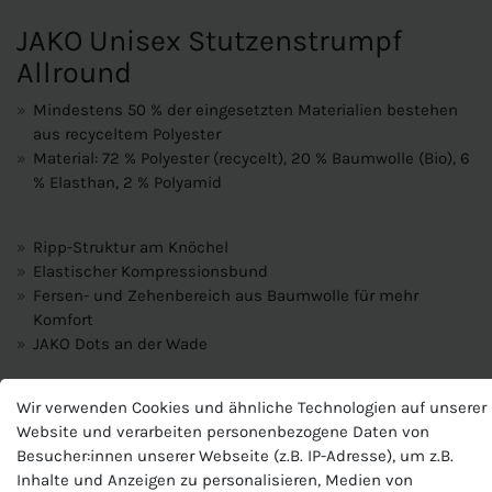
JAKO Unisex Stutzenstrumpf
Allround
Mindestens 50 % der eingesetzten Materialien bestehen
aus recyceltem Polyester
Material: 72 % Polyester (recycelt), 20 % Baumwolle (Bio), 6
% Elasthan, 2 % Polyamid
Ripp-Struktur am Knöchel
Elastischer Kompressionsbund
Fersen- und Zehenbereich aus Baumwolle für mehr
Komfort
JAKO Dots an der Wade
Produktnummer
Wir verwenden Cookies und ähnliche Technologien auf unserer
J-3899-U
Website und verarbeiten personenbezogene Daten von
Hersteller
Besucher:innen unserer Webseite (z.B. IP-Adresse), um z.B.
Jako
Inhalte und Anzeigen zu personalisieren, Medien von