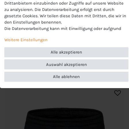
Drittanbietern einzubinden oder Zugriffe auf unsere Website
EU-Verantwortlicher
zu analysieren. Die Datenverarbeitung erfolgt erst durch
JAKO AG, Amtstrasse 82 , 74673 Mulfingen , Deutschland,
gesetzte Cookies. Wir teilen diese Daten mit Dritten, die wir in
+49 7938 90630, info@jako.de
den Einstellungen benennen.
Die Datenverarbeitung kann mit Einwilligung oder aufgrund
eines berechtigten Interesses erfolgen. Die Zustimmung kann
Weitere Einstellungen
erteilt oder abgelehnt werden. Es besteht das Recht, nicht
einzuwilligen und die Einwilligung zu einem späteren
Alle akzeptieren
Zeitpunkt zu ändern oder zu widerrufen. Beachten Sie unser
Impressum
und weitere Hinweise zur Verwendung
Auswahl akzeptieren
personenbezogener Daten in unserer
Daten­schutz­erklärung
.
ARTIKELLISTE
Alle ablehnen