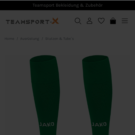
Teamsport Bekleidung & Zubehör
Home
Ausrüstung
Stutzen & Tube´s