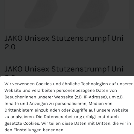
JAKO Unisex Stutzenstrumpf Uni
2.0
JAKO Unisex Stutzenstrumpf Uni
2.0
Wir verwenden Cookies und ähnliche Technologien auf unserer
Ohne JAKO Logo
Website und verarbeiten personenbezogene Daten von
Material: 67 % Polyester, 31 % Baumwolle, 2 % Elasthan
Besucher:innen unserer Webseite (z.B. IP-Adresse), um z.B.
Inhalte und Anzeigen zu personalisieren, Medien von
Drittanbietern einzubinden oder Zugriffe auf unsere Website
Mesh-Einsatz an der Wade
zu analysieren. Die Datenverarbeitung erfolgt erst durch
Ripp-Struktur am Knöchel
gesetzte Cookies. Wir teilen diese Daten mit Dritten, die wir in
Breiter Ripp-Bund
den Einstellungen benennen.
Baumwoll-Fuß