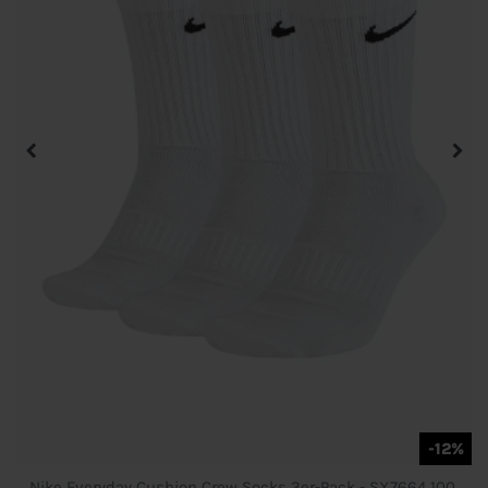
-12%
Nike Everyday Cushion Crew Socks 3er-Pack - SX7664 100