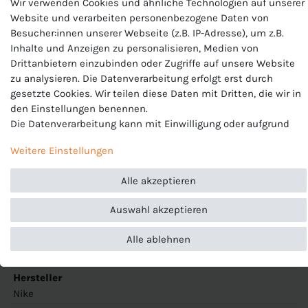
Wir verwenden Cookies und ähnliche Technologien auf unserer
Website und verarbeiten personenbezogene Daten von
Besucher:innen unserer Webseite (z.B. IP-Adresse), um z.B.
Nike Herren Shorts
Inhalte und Anzeigen zu personalisieren, Medien von
Drittanbietern einzubinden oder Zugriffe auf unsere Website
Modell: Park III Short
zu analysieren. Die Datenverarbeitung erfolgt erst durch
gesetzte Cookies. Wir teilen diese Daten mit Dritten, die wir in
Artikelnummer: BV6855
den Einstellungen benennen.
Die Datenverarbeitung kann mit Einwilligung oder aufgrund
Passform:
Slim fit, elastischer Taillenbund mit Kordelzug.
eines berechtigten Interesses erfolgen. Die Zustimmung kann
Ohne Innenhose
Weitere Einstellungen
erteilt oder abgelehnt werden. Es besteht das Recht, nicht
Temperaturregulierung:
Dri-FIT Technologie sorgt für
einzuwilligen und die Einwilligung zu einem späteren
angenehmen und trockenen Tragekomfort
Alle akzeptieren
Zeitpunkt zu ändern oder zu widerrufen. Beachten Sie unser
Material:
100% Polyester
Impressum
und weitere Hinweise zur Verwendung
Auswahl akzeptieren
personenbezogener Daten in unserer
Daten­schutz­erklärung
.
Alle ablehnen
Produktnummer
BV6855
Hersteller
Nike