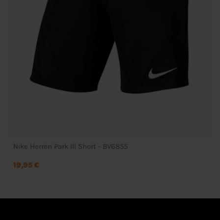
Nike Herren Park III Short - BV6855
19,95 €