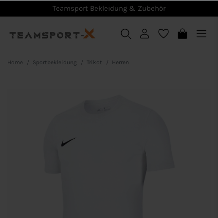
Teamsport Bekleidung & Zubehör
Home
Sportbekleidung
Trikot
Herren