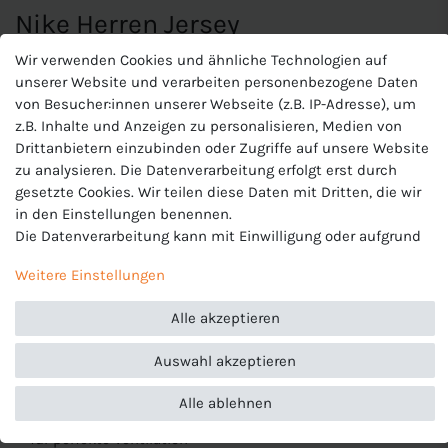
Nike Herren Jersey
Wir verwenden Cookies und ähnliche Technologien auf
unserer Website und verarbeiten personenbezogene Daten
Das Nike Park VII Shirt für Herren
von Besucher:innen unserer Webseite (z.B. IP-Adresse), um
hat folgende Eigenschaften:
z.B. Inhalte und Anzeigen zu personalisieren, Medien von
Drittanbietern einzubinden oder Zugriffe auf unsere Website
Das
Nike Park VII Shirt für Herren
ist ein bequemes
zu analysieren. Die Datenverarbeitung erfolgt erst durch
Sportshirt mit kurzen Ärmeln das sich für verschiedene
gesetzte Cookies. Wir teilen diese Daten mit Dritten, die wir
Sportarten eignet. Es ist das perfekte Shirt um damit sein
in den Einstellungen benennen.
gesamtes Team einzukleiden!
Die Datenverarbeitung kann mit Einwilligung oder aufgrund
eines berechtigten Interesses erfolgen. Die Zustimmung
Beständigkeit:
Dieses Produkt wurde aus recyceltem
Weitere Einstellungen
kann erteilt oder abgelehnt werden. Es besteht das Recht,
Polyester hergestellt
nicht einzuwilligen und die Einwilligung zu einem späteren
Alle akzeptieren
Zeitpunkt zu ändern oder zu widerrufen. Beachten Sie unser
Eigenschaften:
Impressum
und weitere Hinweise zur Verwendung
Auswahl akzeptieren
personenbezogener Daten in unserer
Daten­schutz­erklärung
.
Passform:
Slim fit
Temperaturregulierung:
Dri-FIT Technologie sorgt für
Alle ablehnen
angenehmen und trockenen Tragekomfort; Mesh-Einsätze
für perfekte Ventilation