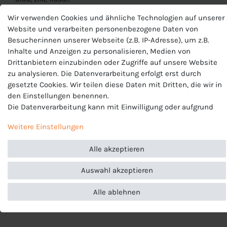
Material:
100% Polyester
Wir verwenden Cookies und ähnliche Technologien auf unserer
Website und verarbeiten personenbezogene Daten von
Besucher:innen unserer Webseite (z.B. IP-Adresse), um z.B.
Inhalte und Anzeigen zu personalisieren, Medien von
Produktnummer
Drittanbietern einzubinden oder Zugriffe auf unsere Website
BV6708
zu analysieren. Die Datenverarbeitung erfolgt erst durch
Hersteller
gesetzte Cookies. Wir teilen diese Daten mit Dritten, die wir in
Nike
den Einstellungen benennen.
EU-Verantwortlicher
Die Datenverarbeitung kann mit Einwilligung oder aufgrund
Nike European Operations Netherlands B.V., Colosseum 1 ,
eines berechtigten Interesses erfolgen. Die Zustimmung kann
1213 NL Hilversum , Niederlande, +49 3034649110,
Weitere Einstellungen
erteilt oder abgelehnt werden. Es besteht das Recht, nicht
serviceinfo.de@nike.com
einzuwilligen und die Einwilligung zu einem späteren
Alle akzeptieren
Zeitpunkt zu ändern oder zu widerrufen. Beachten Sie unser
Impressum
und weitere Hinweise zur Verwendung
Auswahl akzeptieren
personenbezogener Daten in unserer
Daten­schutz­erklärung
.
Alle ablehnen