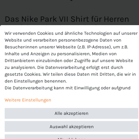
Das Nike Park VII Shirt für Herren
hat folgende Eigenschaften:
Wir verwenden Cookies und ähnliche Technologien auf unserer
Das
Nike Park VII Shirt für Herren
ist ein bequemes
Website und verarbeiten personenbezogene Daten von
Sportshirt mit kurzen Ärmeln das sich für verschiedene
Besucher:innen unserer Webseite (z.B. IP-Adresse), um z.B.
Sportarten eignet. Es ist das perfekte Shirt um damit sein
Inhalte und Anzeigen zu personalisieren, Medien von
gesamtes Team einzukleiden!
Drittanbietern einzubinden oder Zugriffe auf unsere Website
zu analysieren. Die Datenverarbeitung erfolgt erst durch
Beständigkeit:
Dieses Produkt wurde aus recyceltem
gesetzte Cookies. Wir teilen diese Daten mit Dritten, die wir in
Polyester hergestellt
den Einstellungen benennen.
Die Datenverarbeitung kann mit Einwilligung oder aufgrund
Eigenschaften:
eines berechtigten Interesses erfolgen. Die Zustimmung kann
Weitere Einstellungen
erteilt oder abgelehnt werden. Es besteht das Recht, nicht
Passform:
Slim fit
einzuwilligen und die Einwilligung zu einem späteren
Temperaturregulierung:
Dri-FIT Technologie sorgt für
Alle akzeptieren
Zeitpunkt zu ändern oder zu widerrufen. Beachten Sie unser
angenehmen und trockenen Tragekomfort; Mesh-Einsätze
Impressum
und weitere Hinweise zur Verwendung
für perfekte Ventilation
Auswahl akzeptieren
personenbezogener Daten in unserer
Daten­schutz­erklärung
.
In mehreren Farben erhältlich, z.B. Schwarz, Weiß, Grün,
Blau, Lila, Rosa...