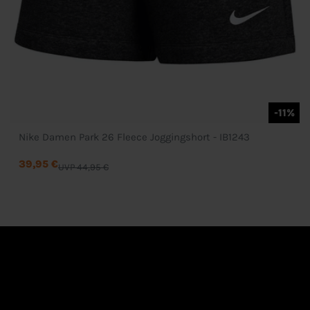
-11%
Nike Damen Park 26 Fleece Joggingshort - IB1243
39,95 €
UVP 44,95 €