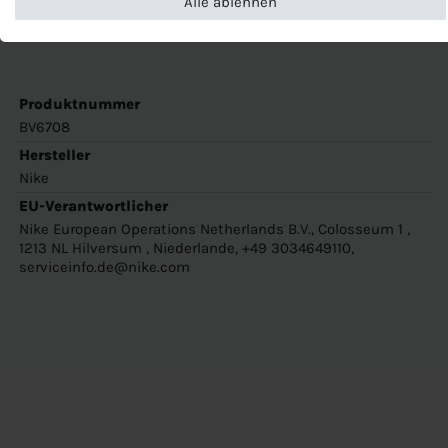
Alle ablehnen
Material:
100% Polyester
Produktnummer
BV6708
Hersteller
Nike
EU-Verantwortlicher
Nike European Operations Netherlands B.V., Colosseum 1 ,
1213 NL Hilversum , Niederlande, +49 3034649110,
serviceinfo.de@nike.com