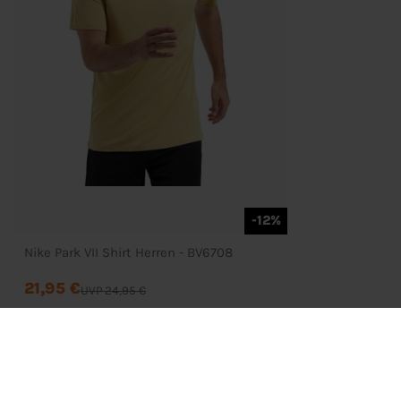
D
-12%
Nike Park VII Shirt Herren - BV6708
21,95 €
UVP 24,95 €