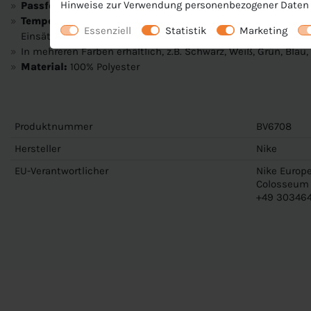
Hinweise zur Verwendung personenbezogener Daten 
Passform:
Slim fit
Temperaturregulierung:
Dri-FIT Technologie sorgt für ang
Essenziell
Statistik
Marketing
Einsätze für perfekte Ventilation
In mehreren Farben erhältlich, z.B. Schwarz, Weiß, Grün, Blau, L
Material:
100% Polyester
Produktnummer
BV6708
Hersteller
Nike
EU-Verantwortlicher
Nike Europe
Colosseum 1
+49 303464