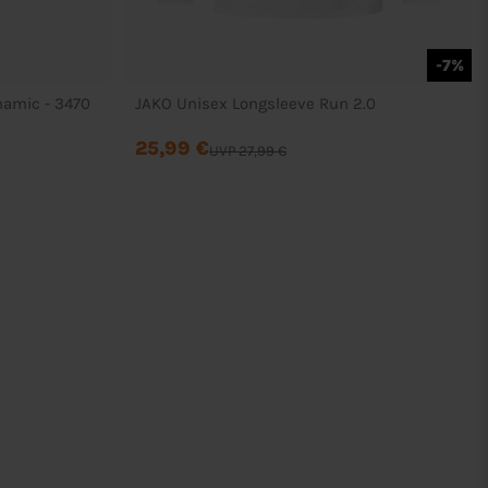
-7%
namic - 3470
JAKO Unisex Longsleeve Run 2.0
25,99 €
UVP 27,99 €
Rechtliches
AGB
Datenschutzerklärung
Widerrufsrecht