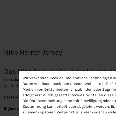
Nike Herren Jersey
Das Nike Park VII Shirt für Herren 
Wir verwenden Cookies und ähnliche Technologien a
Das
Nike Park VII Shirt für Herren
ist ein bequemes Sportshirt
Daten von Besucher:innen unserer Webseite (z.B. IP-A
Sportarten eignet. Es ist das perfekte Shirt um damit sein ge
Medien von Drittanbietern einzubinden oder Zugriffe
erfolgt erst durch gesetzte Cookies. Wir teilen diese
Beständigkeit:
Dieses Produkt wurde aus recyceltem Polyester
Die Datenverarbeitung kann mit Einwilligung oder au
Zustimmung kann erteilt oder abgelehnt werden. Es b
Eigenschaften:
zu einem späteren Zeitpunkt zu ändern oder zu wide