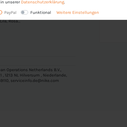
in unserer
Daten­schutz­erklärung
.
enehmen und trockenen Tragekomfort; Mesh-
PayPal
Funktional
Weitere Einstellungen
ila, Rosa...
an Operations Netherlands B.V.,
 , 1213 NL Hilversum , Niederlande,
9110, serviceinfo.de@nike.com