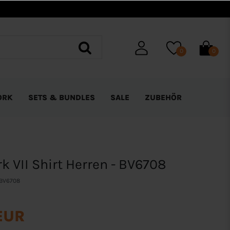
0
0
ORK
SETS & BUNDLES
SALE
ZUBEHÖR
k VII Shirt Herren - BV6708
BV6708
EUR