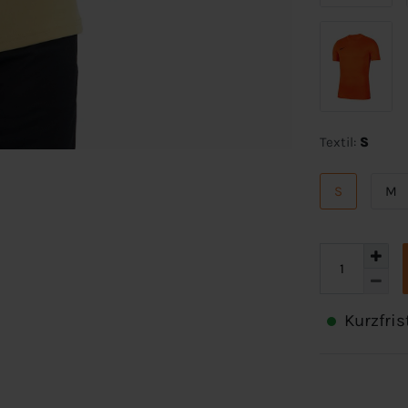
Textil:
S
S
M
Kurzfris