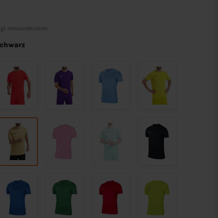
gl.
Versandkosten
chwarz