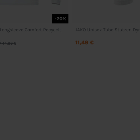
-20%
Longsleeve Comfort Recycelt
JAKO Unisex Tube Stutzen Dy
11,49 €
 44,99 €
Service
Über Uns
Kontakt