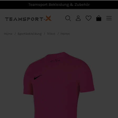
Teamsport Bekleidung & Zubehör
Home
Sportbekleidung
Trikot
Herren