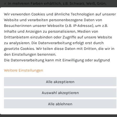
In mehreren Farben erhältlich, z.B. Schwarz, Weiß, Grün,
Blau, Lila, Rosa...
Wir verwenden Cookies und ähnliche Technologien auf unserer
Material:
100% Polyester
Website und verarbeiten personenbezogene Daten von
Besucher:innen unserer Webseite (z.B. IP-Adresse), um z.B.
Inhalte und Anzeigen zu personalisieren, Medien von
Produktnummer
Drittanbietern einzubinden oder Zugriffe auf unsere Website
zu analysieren. Die Datenverarbeitung erfolgt erst durch
BV6708
gesetzte Cookies. Wir teilen diese Daten mit Dritten, die wir in
Hersteller
den Einstellungen benennen.
Nike
Die Datenverarbeitung kann mit Einwilligung oder aufgrund
EU-Verantwortlicher
eines berechtigten Interesses erfolgen. Die Zustimmung kann
Nike European Operations Netherlands B.V., Colosseum 1 ,
Weitere Einstellungen
erteilt oder abgelehnt werden. Es besteht das Recht, nicht
1213 NL Hilversum , Niederlande, +49 3034649110,
einzuwilligen und die Einwilligung zu einem späteren
serviceinfo.de@nike.com
Alle akzeptieren
Zeitpunkt zu ändern oder zu widerrufen. Beachten Sie unser
Impressum
und weitere Hinweise zur Verwendung
Auswahl akzeptieren
personenbezogener Daten in unserer
Daten­schutz­erklärung
.
Alle ablehnen