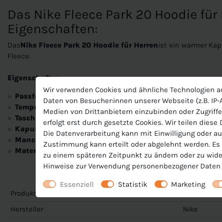
Das Nike Fleece Park 20 Hoodie für
Eigenschaften:
Das
Nike Fleece Park 20 Hoodie für Herren
ist ein warmer Ka
Fleece.
Eigenschaften:
Wir verwenden Cookies und ähnliche Technologien a
Passform:
normale Passform; Rundhals
Daten von Besucher:innen unserer Webseite (z.B. IP-A
Temperaturregulierung:
weiches, warmes Fleecefutter
Medien von Drittanbietern einzubinden oder Zugriffe
Taschen:
Kängurutasche
erfolgt erst durch gesetzte Cookies. Wir teilen diese
Kapuze:
feste Kapuze mit Kordelzug
Die Datenverarbeitung kann mit Einwilligung oder au
Manchetten:
leicht elastische Rippbündchen an den Ärmel
Zustimmung kann erteilt oder abgelehnt werden. Es b
Material:
82% Baumwolle - 18% Polyester
zu einem späteren Zeitpunkt zu ändern oder zu wide
Hinweise zur Verwendung personenbezogener Daten 
Essenziell
Statistik
Marketing
Produktnummer
CW6894
Hersteller
Nike