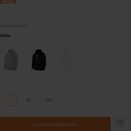
 EUR
gl.
Versandkosten
lblau
L
XL
XXL
IN DEN WARENKORB