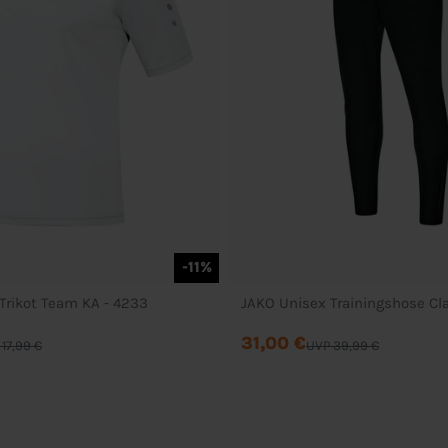
-11%
Trikot Team KA - 4233
JAKO Unisex Trainingshose Cl
31,00 €
17,99 €
UVP 39,99 €