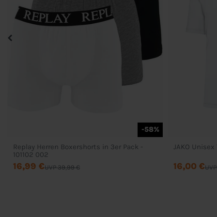
-58%
Replay Herren Boxershorts in 3er Pack -
JAKO Unisex 
101102 002
16,99 €
16,00 €
UVP 39,99 €
UVP 