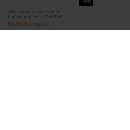
-12%
Nike Herren Fleece Park 20
Kapuzenpullover - CW6894
53,00 €
UVP 59,95 €