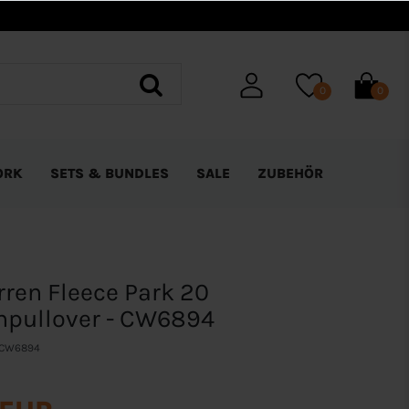
0
0
ORK
SETS & BUNDLES
SALE
ZUBEHÖR
rren Fleece Park 20
pullover - CW6894
CW6894