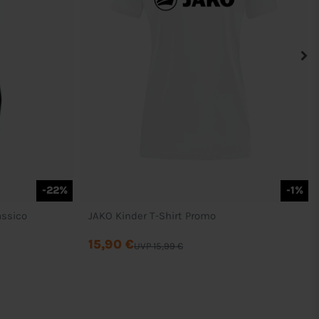
-22%
-1%
assico
JAKO Kinder T-Shirt Promo
15,90 €
UVP 15,99 €