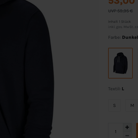
53,00
UVP 59,95 €
Inhalt
1
Stück
inkl. ges. MwSt. zz
Farbe:
Dunke
Textil:
L
S
M