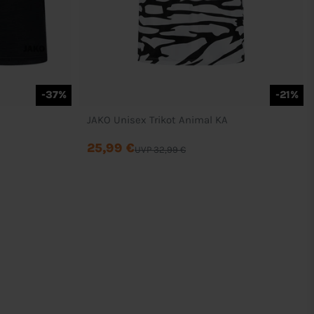
-37%
-21%
JAKO Unisex Trikot Animal KA
25,99 €
UVP 32,99 €