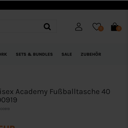
0
0
ORK
SETS & BUNDLES
SALE
ZUBEHÖR
isex Academy Fußballtasche 40
IO0919
IO0919