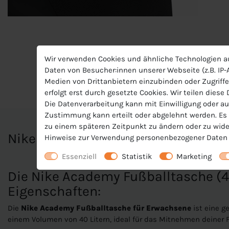
Wir verwenden Cookies und ähnliche Technologien a
Daten von Besucher:innen unserer Webseite (z.B. IP-A
Medien von Drittanbietern einzubinden oder Zugriffe
erfolgt erst durch gesetzte Cookies. Wir teilen diese
Die Datenverarbeitung kann mit Einwilligung oder au
Zustimmung kann erteilt oder abgelehnt werden. Es b
zu einem späteren Zeitpunkt zu ändern oder zu wide
Nike Sporttasche
Hinweise zur Verwendung personenbezogener Daten 
Essenziell
Statistik
Marketing
Die Nike Academy Fußballtasche (40
Eigenschaften:
Die
Nike Academy Fußballtasche
für Erwachsene
ist eine g
einem Volumen von 40 Litern, ideal für das Mitnehmen deiner 