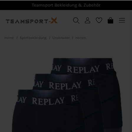
Teamsport Bekleidung & Zubehör
Home
Sportbekleidung
Underwear
Herren