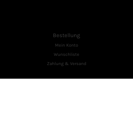
Bestellung
Mein Konto
Wunschliste
Zahlung & Versand
Service
Über Uns
Kontakt
Vertrag widerrufen
Rechtliches