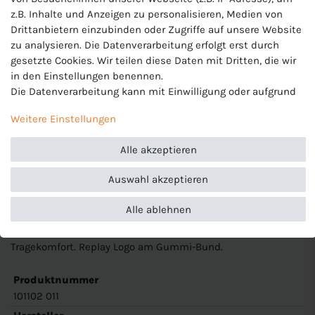
z.B. Inhalte und Anzeigen zu personalisieren, Medien von
Material: 50% Baumwolle, 45% Polyester, 5% Elastan
Drittanbietern einzubinden oder Zugriffe auf unsere Website
zu analysieren. Die Datenverarbeitung erfolgt erst durch
gesetzte Cookies. Wir teilen diese Daten mit Dritten, die wir
Replay Herren Boxershorts
in den Einstellungen benennen.
Die Datenverarbeitung kann mit Einwilligung oder aufgrund
Modell: Basic Boxers 3 Pk
eines berechtigten Interesses erfolgen. Die Zustimmung
Weitere Einstellungen
kann erteilt oder abgelehnt werden. Es besteht das Recht,
Artikelnummer: 101102
nicht einzuwilligen und die Einwilligung zu einem späteren
Alle akzeptieren
Zeitpunkt zu ändern oder zu widerrufen. Beachten Sie unser
Farbe: 011 schwarz x 3
Impressum
und weitere Hinweise zur Verwendung
Auswahl akzeptieren
Material: 95% Baumwolle, 5% Elasthan
personenbezogener Daten in unserer
Daten­schutz­erklärung
.
Paßform: körpernahe Passform
Alle ablehnen
Merkmale: bequeme und elastische Boxer-Shorts mit hohem
Tragekomfort. Replay Logo am Gummi-Bund.
Produktnummer
101102 011