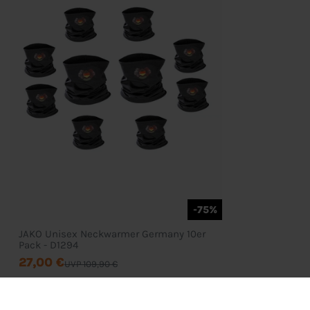
-75%
JAKO Unisex Neckwarmer Germany 10er
Pack - D1294
27,00 €
UVP 109,90 €