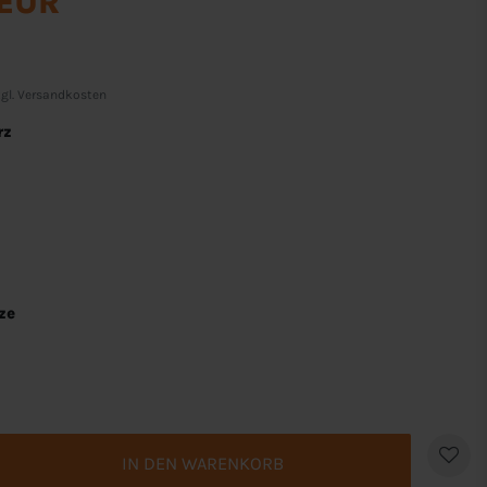
 EUR
gl.
Versandkosten
rz
ze
IN DEN WARENKORB