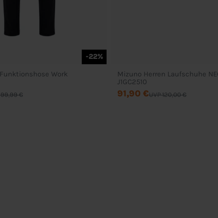
-22%
 Funktionshose Work
Mizuno Herren Laufschuhe N
J1GC2510
91,90 €
 99,99 €
UVP 120,00 €