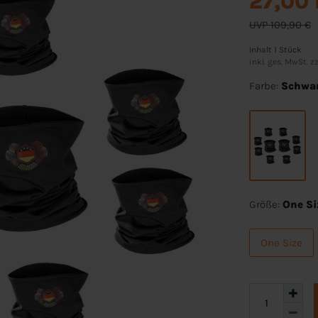
27,00
UVP 109,90 €
Inhalt
1
Stück
inkl. ges. MwSt. zz
Farbe:
Schwa
Größe:
One Si
One Size