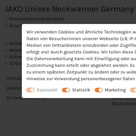
JAKO Unisex Neckwarmer Germany 
Materialart:Inside Brushed
Zusammensetzung: 87 % Polyester, 13 % Elasthan
Wir verwenden Cookies und ähnliche Technologien a
Daten von Besucher:innen unserer Webseite (z.B. IP-A
Reflektierende Prints
Medien von Drittanbietern einzubinden oder Zugriffe
Weiche Oberflächenstruktur für angenehmes Tragegefühl
erfolgt erst durch gesetzte Cookies. Wir teilen diese
Schnelltrocknend und atmungsaktiv
Die Datenverarbeitung kann mit Einwilligung oder au
10 Stück im Set
Zustimmung kann erteilt oder abgelehnt werden. Es b
zu einem späteren Zeitpunkt zu ändern oder zu wide
Produktnummer
J-D1294-U
Hinweise zur Verwendung personenbezogener Daten 
Hersteller
Jako
Essenziell
Statistik
Marketing
EU-Verantwortlicher
JAKO AG, Am
Deutschlan