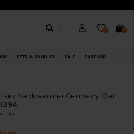
0
0
ORK
SETS & BUNDLES
SALE
ZUBEHÖR
isex Neckwarmer Germany 10er
D1294
J-D1294-U