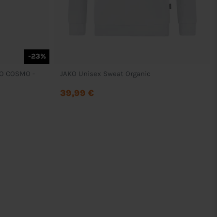
-23%
EO COSMO -
JAKO Unisex Sweat Organic
39,99 €