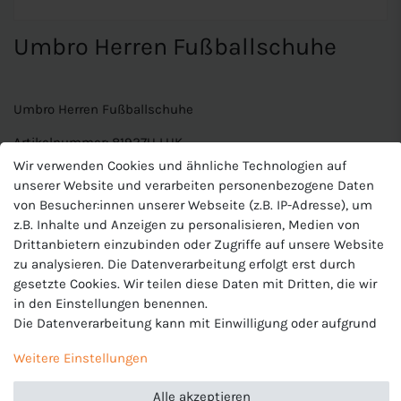
Umbro Herren Fußballschuhe
Umbro Herren Fußballschuhe
Artikelnummer: 81927U LUK
Wir verwenden Cookies und ähnliche Technologien auf
Modell: Umbro Velocita Elixir Pro FG
unserer Website und verarbeiten personenbezogene Daten
von Besucher:innen unserer Webseite (z.B. IP-Adresse), um
z.B. Inhalte und Anzeigen zu personalisieren, Medien von
FG (Firm Ground, Fester Untergrund)
Drittanbietern einzubinden oder Zugriffe auf unsere Website
Pro Weave-Obermaterial der zweiten Generation
zu analysieren. Die Datenverarbeitung erfolgt erst durch
Pebax Powered Sprint+ Außensohle sorgt für verbesserte
gesetzte Cookies. Wir teilen diese Daten mit Dritten, die wir
Energierückgabe
in den Einstellungen benennen.
Stollenkonfiguration für Halt in alle Richtungen
Die Datenverarbeitung kann mit Einwilligung oder aufgrund
für Schnelligkeit gebaut
eines berechtigten Interesses erfolgen. Die Zustimmung
Weitere Einstellungen
kann erteilt oder abgelehnt werden. Es besteht das Recht,
Produktnummer
nicht einzuwilligen und die Einwilligung zu einem späteren
81927U LUK
Alle akzeptieren