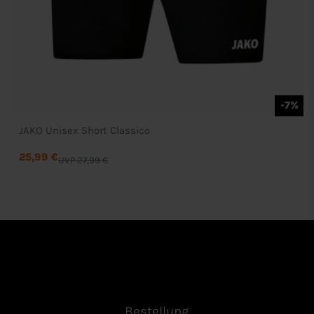
-7%
JAKO Unisex Short Classico
25,99 €
UVP 27,99 €
Bestellung