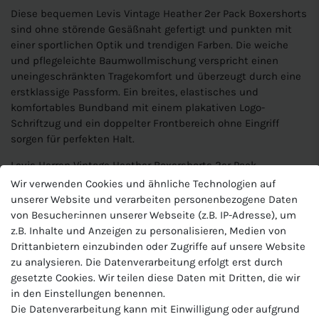
Diese bequemen Levis Vintage Heather 2er Pack Boxershorts
sind ohne störende Gesäßnaht gefertigt und punkten mit
einer sportlichen Optik und trendigen Farben. Die weiche
und pflegeleichte Baumwollmischung verspricht einen
uneingeschränkten Tragekomfort und überzeugt durch eine
erstklassige Passform. Ein breites, elastisches und
komfortables Bundband mit einem plakativen Logo-
Schriftzug und ein doppelter Frontbereich ohne Eingriff
sorgen für perfekten Halt.
Levis Herren Vintage Heather Boxershorts 2er Pack
Wir verwenden Cookies und ähnliche Technologien auf
Artikelnummer: 100001150
unserer Website und verarbeiten personenbezogene Daten
von Besucher:innen unserer Webseite (z.B. IP-Adresse), um
Material: 95% Baumwolle, 5% Elasthan
z.B. Inhalte und Anzeigen zu personalisieren, Medien von
Paßform: Komfort Passform
Drittanbietern einzubinden oder Zugriffe auf unsere Website
zu analysieren. Die Datenverarbeitung erfolgt erst durch
gesetzte Cookies. Wir teilen diese Daten mit Dritten, die wir
Bequemer und elsastischer Bund mit Levis Logo
in den Einstellungen benennen.
Materialmix aus super weichem Baumwollstrech
Die Datenverarbeitung kann mit Einwilligung oder aufgrund
Keine hochrutschende Beinöffnung und zwicken