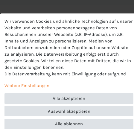
Wir verwenden Cookies und ähnliche Technologien auf unserer
Website und verarbeiten personenbezogene Daten von
Besucher:innen unserer Webseite (z.B. IP-Adresse), um z.B.
ARTIKELLISTE
Inhalte und Anzeigen zu personalisieren, Medien von
Drittanbietern einzubinden oder Zugriffe auf unsere Website
zu analysieren. Die Datenverarbeitung erfolgt erst durch
gesetzte Cookies. Wir teilen diese Daten mit Dritten, die wir in
den Einstellungen benennen.
Die Datenverarbeitung kann mit Einwilligung oder aufgrund
eines berechtigten Interesses erfolgen. Die Zustimmung kann
Weitere Einstellungen
erteilt oder abgelehnt werden. Es besteht das Recht, nicht
einzuwilligen und die Einwilligung zu einem späteren
Alle akzeptieren
Zeitpunkt zu ändern oder zu widerrufen. Beachten Sie unser
Impressum
und weitere Hinweise zur Verwendung
Auswahl akzeptieren
personenbezogener Daten in unserer
Daten­schutz­erklärung
.
Alle ablehnen