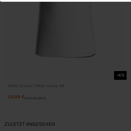
-4%
JAKO Unisex Trikot Iconic KA
23,99 €
UVP 24,99 €
ZULETZT ANGESEHEN