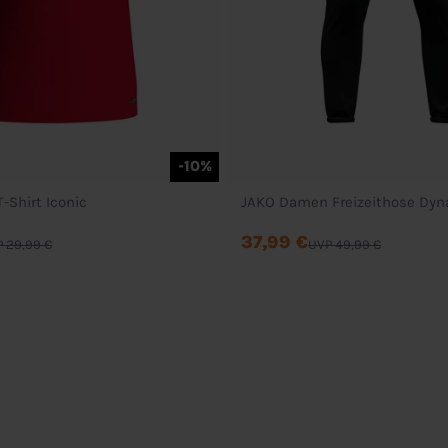
-10%
-Shirt Iconic
JAKO Damen Freizeithose Dyn
37,99 €
 29,99 €
UVP 49,99 €