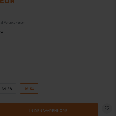
 EUR
gl.
Versandkosten
rz
34-38
46-50
IN DEN WARENKORB