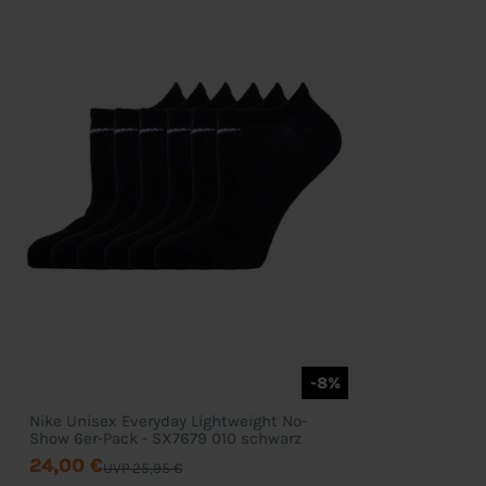
Bestellung
Mein Konto
Wunschliste
Zahlung & Versand
D
-8%
Nike Unisex Everyday Lightweight No-
Show 6er-Pack - SX7679 010 schwarz
24,00 €
UVP 25,95 €