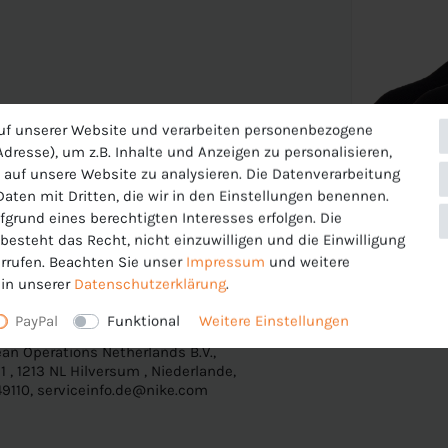
uf unserer Website und verarbeiten personenbezogene
dresse), um z.B. Inhalte und Anzeigen zu personalisieren,
 auf unsere Website zu analysieren. Die Datenverarbeitung
es Modell, Dri-Fit Technologie sorgt für gute
 Daten mit Dritten, die wir in den Einstellungen benennen.
fgrund eines berechtigten Interesses erfolgen. Die
esteht das Recht, nicht einzuwilligen und die Einwilligung
rrufen. Beachten Sie unser
Impressum
und weitere
in unserer
Daten­schutz­erklärung
.
PayPal
Funktional
Weitere Einstellungen
an Operations Netherlands B.V.,
 , 1213 NL Hilversum , Niederlande,
9110, serviceinfo.de@nike.com