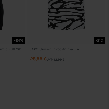
-24%
-21%
amic - 6670D
JAKO Unisex Trikot Animal KA
25,99 €
UVP 32,99 €