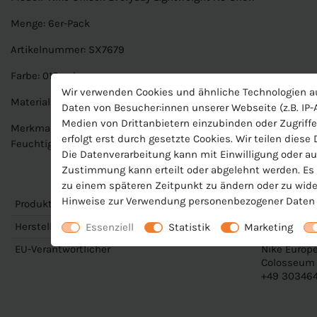
Menge: 6er-Pack
Artikelnummer: SX7679
Farbe: 010 schwarz
Wir verwenden Cookies und ähnliche Technologien a
Material: 66% Baumwolle - 32% Polyester - 2% Elasthan
Daten von Besucher:innen unserer Webseite (z.B. IP-A
Medien von Drittanbietern einzubinden oder Zugriffe
Merkmale: Nike Basic Socken, extra elastisch am Mittelfuß, kurz
erfolgt erst durch gesetzte Cookies. Wir teilen diese
Feuchtigkeitsabfuhr
Die Datenverarbeitung kann mit Einwilligung oder au
Zustimmung kann erteilt oder abgelehnt werden. Es b
zu einem späteren Zeitpunkt zu ändern oder zu wide
Hinweise zur Verwendung personenbezogener Daten 
Produktnummer
SX7679 010
Hersteller
Nike
Essenziell
Statistik
Marketing
EU-Verantwortlicher
Nike Europe
Colosseum 1
+49 303464