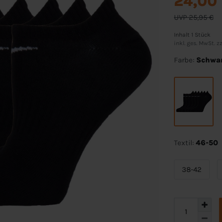
24,00
UVP 25,95 €
Inhalt
1
Stück
inkl. ges. MwSt. zz
Farbe:
Schwa
Textil:
46-50
38-42