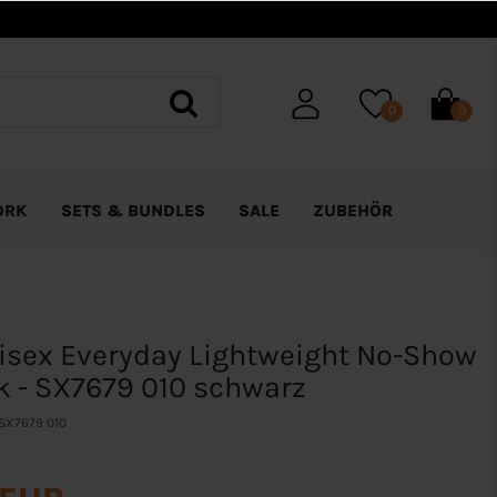
0
0
ORK
SETS & BUNDLES
SALE
ZUBEHÖR
isex Everyday Lightweight No-Show
k - SX7679 010 schwarz
SX7679 010