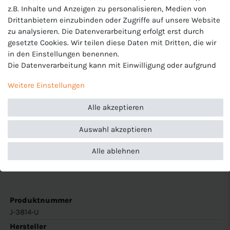
z.B. Inhalte und Anzeigen zu personalisieren, Medien von
JAKO Unisex Stutzenstrumpf
Drittanbietern einzubinden oder Zugriffe auf unsere Website
Glasgow 2.0
zu analysieren. Die Datenverarbeitung erfolgt erst durch
gesetzte Cookies. Wir teilen diese Daten mit Dritten, die wir
in den Einstellungen benennen.
JAKO Unisex Stutzenstrumpf
Die Datenverarbeitung kann mit Einwilligung oder aufgrund
eines berechtigten Interesses erfolgen. Die Zustimmung
Glasgow 2.0
Weitere Einstellungen
kann erteilt oder abgelehnt werden. Es besteht das Recht,
nicht einzuwilligen und die Einwilligung zu einem späteren
Mesh-Einsatz an der Wade
Alle akzeptieren
Zeitpunkt zu ändern oder zu widerrufen. Beachten Sie unser
Ripp-Struktur am Knöchel
Impressum
und weitere Hinweise zur Verwendung
Breiter Ripp-Bund
Auswahl akzeptieren
personenbezogener Daten in unserer
Daten­schutz­erklärung
.
Baumwoll-Fuß
Mit JAKO Logo
Alle ablehnen
Material: 67 % Polyester, 31 % Baumwolle, 2 % Elasthan
Produktnummer
J-3814-U
Hersteller