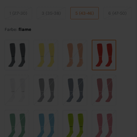
1 (27-30)
3 (35-38)
5 (43-46)
6 (47-50)
Farbe:
flame