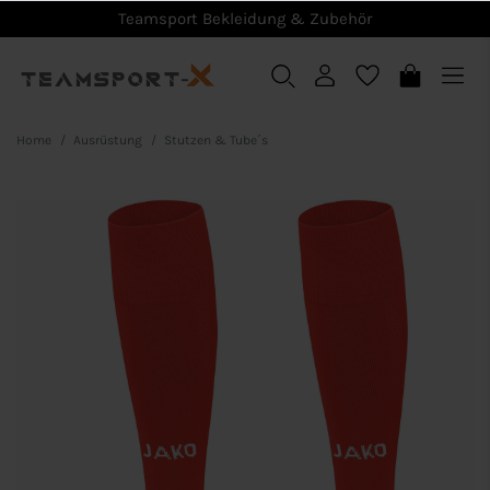
Teamsport Bekleidung & Zubehör
Home
Ausrüstung
Stutzen & Tube´s