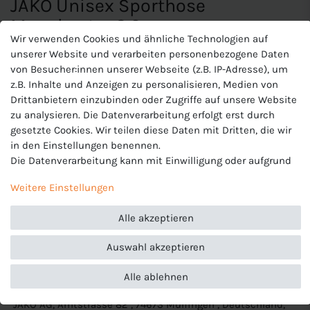
JAKO Unisex Sporthose
Manchester 2.0
Wir verwenden Cookies und ähnliche Technologien auf
unserer Website und verarbeiten personenbezogene Daten
Ohne Innenslip
von Besucher:innen unserer Webseite (z.B. IP-Adresse), um
Elastischer Bund mit Kordelzug
z.B. Inhalte und Anzeigen zu personalisieren, Medien von
Microfeine Fasern transportieren Feuchtigkeit unmittelbar
Drittanbietern einzubinden oder Zugriffe auf unsere Website
an die Oberfläche des Stoffes. So gewährleistet KEEP DRY,
zu analysieren. Die Datenverarbeitung erfolgt erst durch
dass das Material sehr schnell trocknet und Du beim
gesetzte Cookies. Wir teilen diese Daten mit Dritten, die wir
Sport nicht auskühlst.
in den Einstellungen benennen.
Materialart:Polyester-Interlock
Die Datenverarbeitung kann mit Einwilligung oder aufgrund
Zusammensetzung: 100 % Polyester
eines berechtigten Interesses erfolgen. Die Zustimmung
Weitere Einstellungen
kann erteilt oder abgelehnt werden. Es besteht das Recht,
nicht einzuwilligen und die Einwilligung zu einem späteren
Alle akzeptieren
Produktnummer
Zeitpunkt zu ändern oder zu widerrufen. Beachten Sie unser
J-4400-U
Impressum
und weitere Hinweise zur Verwendung
Auswahl akzeptieren
personenbezogener Daten in unserer
Daten­schutz­erklärung
.
Hersteller
Jako
Alle ablehnen
EU-Verantwortlicher
JAKO AG, Amtstrasse 82 , 74673 Mulfingen , Deutschland,