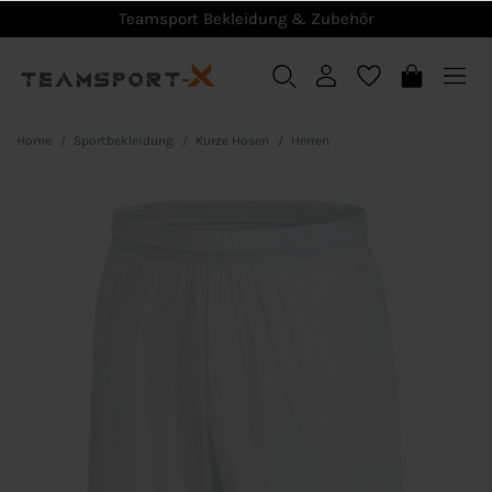
Teamsport Bekleidung & Zubehör
Home
Sportbekleidung
Kurze Hosen
Herren