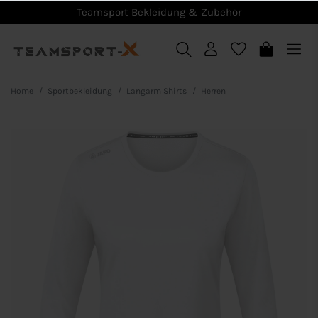
Teamsport Bekleidung & Zubehör
Home
Sportbekleidung
Langarm Shirts
Herren