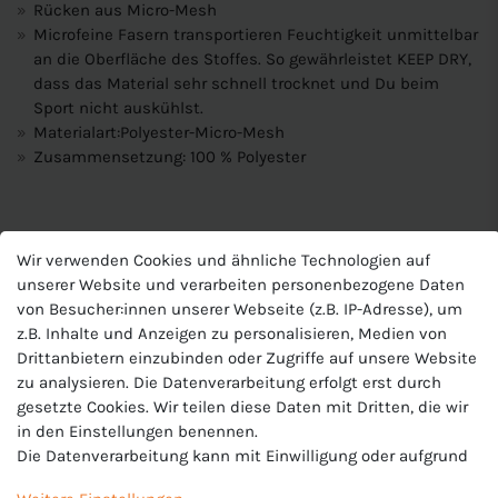
Rücken aus Micro-Mesh
Microfeine Fasern transportieren Feuchtigkeit unmittelbar
an die Oberfläche des Stoffes. So gewährleistet KEEP DRY,
dass das Material sehr schnell trocknet und Du beim
Sport nicht auskühlst.
Materialart:Polyester-Micro-Mesh
Zusammensetzung: 100 % Polyester
Produktnummer
Wir verwenden Cookies und ähnliche Technologien auf
J-6475-U
unserer Website und verarbeiten personenbezogene Daten
Hersteller
von Besucher:innen unserer Webseite (z.B. IP-Adresse), um
Jako
z.B. Inhalte und Anzeigen zu personalisieren, Medien von
Drittanbietern einzubinden oder Zugriffe auf unsere Website
EU-Verantwortlicher
zu analysieren. Die Datenverarbeitung erfolgt erst durch
JAKO AG, Amtstrasse 82 , 74673 Mulfingen , Deutschland,
gesetzte Cookies. Wir teilen diese Daten mit Dritten, die wir
+49 7938 90630, info@jako.de
in den Einstellungen benennen.
Die Datenverarbeitung kann mit Einwilligung oder aufgrund
eines berechtigten Interesses erfolgen. Die Zustimmung