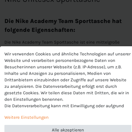
Die Nike Academy Team Sporttasche hat
folgende Eigenschaften:
Die Nike Academy Team Sporttasche ist eine mittelgroße
Tasche in der man all seine Sportsachen mitnehmen kann.
Wir verwenden Cookies und ähnliche Technologien auf unserer
Eigenschaften:
Website und verarbeiten personenbezogene Daten von
Besucher:innen unserer Webseite (z.B. IP-Adresse), um z.B.
Fächer:
Zwei Reißverschlussfächer, wovon eins spezial für
Inhalte und Anzeigen zu personalisieren, Medien von
Schuhe oder feuchte Bekleidung
Drittanbietern einzubinden oder Zugriffe auf unsere Website
zu analysieren. Die Datenverarbeitung erfolgt erst durch
Schulterriemen:
Verstellbares und abnehmbares
gesetzte Cookies. Wir teilen diese Daten mit Dritten, die wir in
Schultrband, zwei Tragegurte
den Einstellungen benennen.
Maße:
64 x 30 x 31cm (Inhalt: 60 liter)
Die Datenverarbeitung kann mit Einwilligung oder aufgrund
eines berechtigten Interesses erfolgen. Die Zustimmung kann
Farbe:
schwarz-weiß
Weitere Einstellungen
erteilt oder abgelehnt werden. Es besteht das Recht, nicht
einzuwilligen und die Einwilligung zu einem späteren
Material:
100% Polyester
Alle akzeptieren
Zeitpunkt zu ändern oder zu widerrufen. Beachten Sie unser