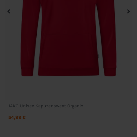
JAKO Unisex Kapuzensweat Organic
54,99 €