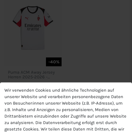
-40%
Puma ACM Away Jersey
Herren 2025-2026 -
779971
59,99 €
Wir verwenden Cookies und ähnliche Technologien auf
UVP 99,95 €
unserer Website und verarbeiten personenbezogene Daten
von Besucher:innen unserer Webseite (z.B. IP-Adresse), um
z.B. Inhalte und Anzeigen zu personalisieren, Medien von
Drittanbietern einzubinden oder Zugriffe auf unsere Website
zu analysieren. Die Datenverarbeitung erfolgt erst durch
gesetzte Cookies. Wir teilen diese Daten mit Dritten, die wir