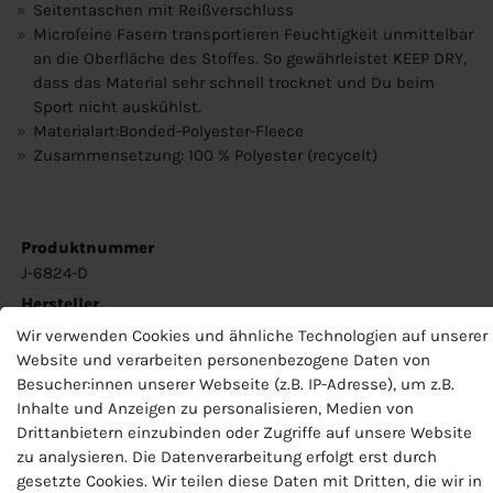
Seitentaschen mit Reißverschluss
Microfeine Fasern transportieren Feuchtigkeit unmittelbar
an die Oberfläche des Stoffes. So gewährleistet KEEP DRY,
dass das Material sehr schnell trocknet und Du beim
Sport nicht auskühlst.
Materialart:Bonded-Polyester-Fleece
Zusammensetzung: 100 % Polyester (recycelt)
Produktnummer
J-6824-D
Hersteller
Jako
Wir verwenden Cookies und ähnliche Technologien auf unserer
Website und verarbeiten personenbezogene Daten von
EU-Verantwortlicher
Besucher:innen unserer Webseite (z.B. IP-Adresse), um z.B.
JAKO AG, Amtstrasse 82 , 74673 Mulfingen , Deutschland,
+49 7938 90630, info@jako.de
Inhalte und Anzeigen zu personalisieren, Medien von
Drittanbietern einzubinden oder Zugriffe auf unsere Website
zu analysieren. Die Datenverarbeitung erfolgt erst durch
gesetzte Cookies. Wir teilen diese Daten mit Dritten, die wir in