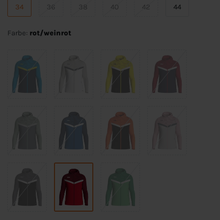
34
36
38
40
42
44
Farbe:
rot/weinrot