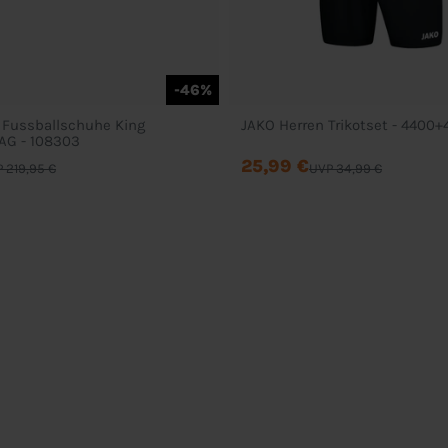
-46%
 Fussballschuhe King
JAKO Herren Trikotset - 4400
AG - 108303
25,99 €
 219,95 €
UVP 34,99 €
Service
Über Uns
Kontakt