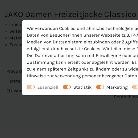
JAKO Damen Freizeitjacke Classico
Innenseite aus Micro-Fleece
Wir verwenden Cookies und ähnliche Technologien a
Seitentaschen mit Reißverschluss
Daten von Besucher:innen unserer Webseite (z.B. IP-A
Materialart:Bonded-Polyester-Fleece
Medien von Drittanbietern einzubinden oder Zugriffe
Zusammensetzung: 100 % Polyester
erfolgt erst durch gesetzte Cookies. Wir teilen diese
Die Datenverarbeitung kann mit Einwilligung oder au
Zustimmung kann erteilt oder abgelehnt werden. Es b
zu einem späteren Zeitpunkt zu ändern oder zu wide
Produktnummer
J-9850-D
Hinweise zur Verwendung personenbezogener Daten 
Hersteller
Jako
Essenziell
Statistik
Marketing
EU-Verantwortlicher
JAKO AG, Am
Deutschlan