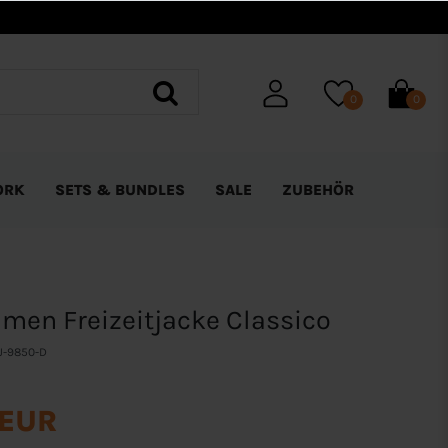
0
0
ORK
SETS & BUNDLES
SALE
ZUBEHÖR
men Freizeitjacke Classico
J-9850-D
 EUR