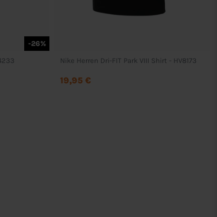
-26%
+4233
Nike Herren Dri-FIT Park VIII Shirt - HV8173
19,95 €
Rechtliches
AGB
Datenschutzerklärung