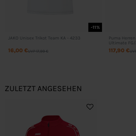
-11%
JAKO Unisex Trikot Team KA - 4233
Puma Herren
Ultimate FG/
16,00 €
117,90 €
UVP 17,99 €
UVP
ZULETZT ANGESEHEN
Bestellung
Mein Konto
Wunschliste