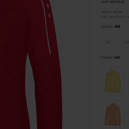
UVP 59,99 €
Inhalt
1
Stück
inkl. ges. MwSt. zz
Größe:
46
34
3
Farbe:
rot