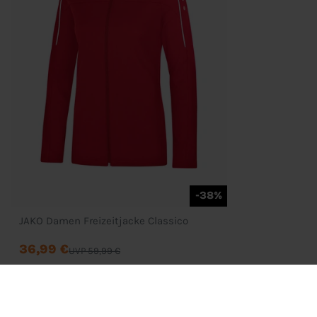
Zahlung & Versand
D
-38%
JAKO Damen Freizeitjacke Classico
36,99 €
UVP 59,99 €