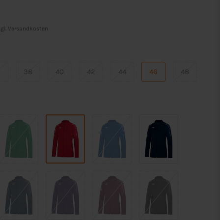
gl.
Versandkosten
6
38
40
42
44
46
48