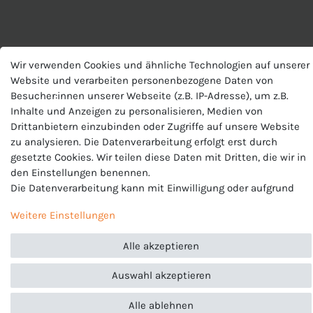
Wir verwenden Cookies und ähnliche Technologien auf unserer
Website und verarbeiten personenbezogene Daten von
Besucher:innen unserer Webseite (z.B. IP-Adresse), um z.B.
Inhalte und Anzeigen zu personalisieren, Medien von
ARTIKELLISTE
Drittanbietern einzubinden oder Zugriffe auf unsere Website
zu analysieren. Die Datenverarbeitung erfolgt erst durch
gesetzte Cookies. Wir teilen diese Daten mit Dritten, die wir in
den Einstellungen benennen.
Die Datenverarbeitung kann mit Einwilligung oder aufgrund
eines berechtigten Interesses erfolgen. Die Zustimmung kann
Weitere Einstellungen
erteilt oder abgelehnt werden. Es besteht das Recht, nicht
einzuwilligen und die Einwilligung zu einem späteren
Alle akzeptieren
Zeitpunkt zu ändern oder zu widerrufen. Beachten Sie unser
Impressum
und weitere Hinweise zur Verwendung
Auswahl akzeptieren
personenbezogener Daten in unserer
Daten­schutz­erklärung
.
Alle ablehnen