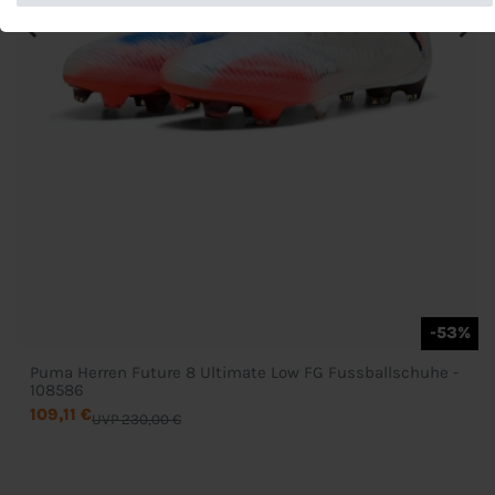
-53%
Puma Herren Future 8 Ultimate Low FG Fussballschuhe -
108586
109,11 €
UVP 230,00 €