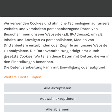
Wir verwenden Cookies und ähnliche Technologien auf unserer
Website und verarbeiten personenbezogene Daten von
Besucher:innen unserer Webseite (z.B. IP-Adresse), um z.B.
Inhalte und Anzeigen zu personalisieren, Medien von
ARTIKELLISTE
Drittanbietern einzubinden oder Zugriffe auf unsere Website
zu analysieren. Die Datenverarbeitung erfolgt erst durch
gesetzte Cookies. Wir teilen diese Daten mit Dritten, die wir in
den Einstellungen benennen.
Die Datenverarbeitung kann mit Einwilligung oder aufgrund
eines berechtigten Interesses erfolgen. Die Zustimmung kann
Weitere Einstellungen
erteilt oder abgelehnt werden. Es besteht das Recht, nicht
einzuwilligen und die Einwilligung zu einem späteren
Alle akzeptieren
Zeitpunkt zu ändern oder zu widerrufen. Beachten Sie unser
Impressum
und weitere Hinweise zur Verwendung
Auswahl akzeptieren
personenbezogener Daten in unserer
Daten­schutz­erklärung
.
Alle ablehnen