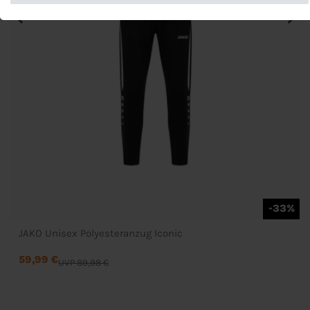
-33%
JAKO Unisex Polyesteranzug Iconic
59,99 €
UVP 89,98 €