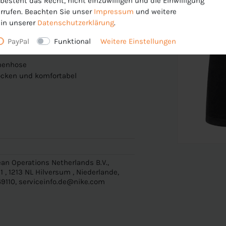
esteht das Recht, nicht einzuwilligen und die Einwilligung
rrufen. Beachten Sie unser
Impressum
und weitere
those, die für viele verschiedene Sportarten
in unserer
Daten­schutz­erklärung
.
n!
PayPal
Funktional
Weitere Einstellungen
nnenhose
ocken und komfortabel
an Operations Netherlands B.V.,
 , 1213 NL Hilversum , Niederlande,
9110, serviceinfo.de@nike.com