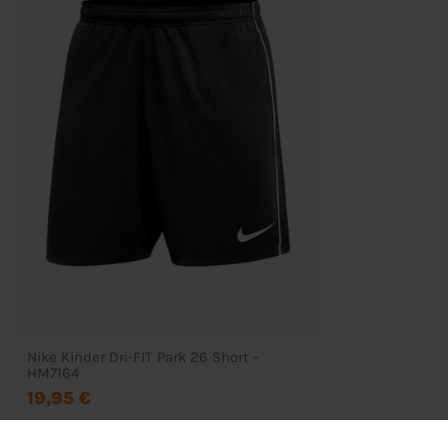
Mein Konto
Wunschliste
Zahlung & Versand
D
Nike Kinder Dri-FIT Park 26 Short -
HM7164
19,95 €