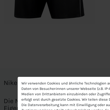
Nike Kinder Dri-FIT Shirt
Wir verwenden Cookies und ähnliche Technologien a
Daten von Besucher:innen unserer Webseite (z.B. IP-A
Medien von Drittanbietern einzubinden oder Zugriffe
Die Nike Dri-FIT Park 26 Short für K
erfolgt erst durch gesetzte Cookies. Wir teilen diese
Die Datenverarbeitung kann mit Einwilligung oder au
Eigenschaften: