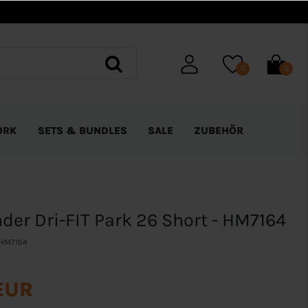
0
0
ORK
SETS & BUNDLES
SALE
ZUBEHÖR
nder Dri-FIT Park 26 Short - HM7164
HM7164
EUR