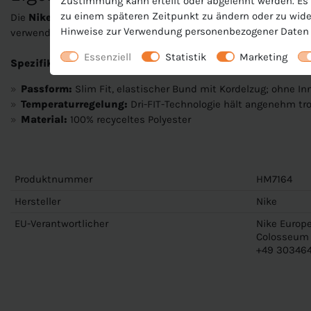
Zustimmung kann erteilt oder abgelehnt werden. Es b
zu einem späteren Zeitpunkt zu ändern oder zu wide
Die
Nike Dri-FIT Park 26 Short für Kinder
ist eine kurze Spor
Hinweise zur Verwendung personenbezogener Daten 
verwendet werden kann. Ideal, um ein Team damit auszustatte
Essenziell
Statistik
Marketing
Spezifikationen:
Passform:
Slim Fit, elastischer Bund mit Kordelzug; ohne I
Temperaturregelung:
Dri-FIT-Technologie hält angenehm tr
Material:
100% recyceltes Polyester
Produktnummer
HM7164
Hersteller
Nike
EU-Verantwortlicher
Nike Europe
Colosseum 1
+49 303464