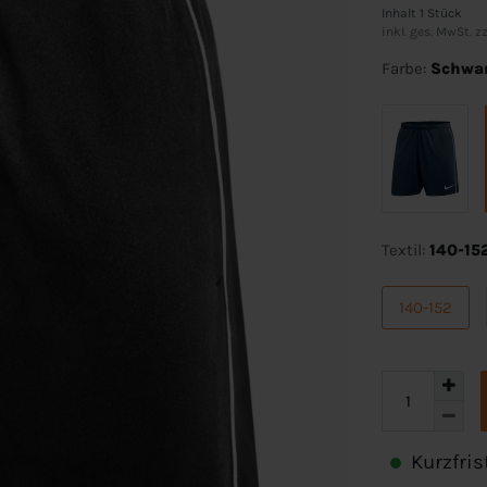
Inhalt
1
Stück
inkl. ges. MwSt. zz
Farbe:
Schwa
Textil:
140-15
140-152
Kurzfris