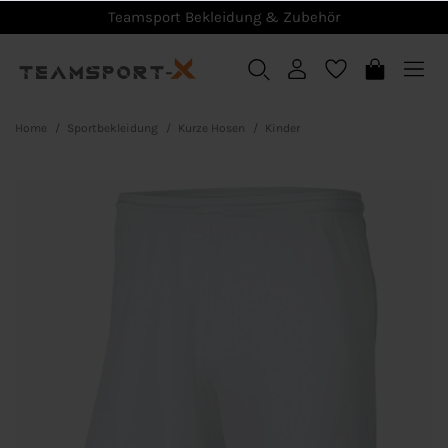
Teamsport Bekleidung & Zubehör
Home
Sportbekleidung
Kurze Hosen
Kinder