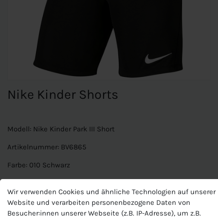
Nike Kinder Shorts
Modell: Nike Kinder Park III Short
Artikelnummer: BV6865
Farbe: 010 Schwarz
Material: 100% Polyester
Wir verwenden Cookies und ähnliche Technologien auf unserer
Technologie Dri-FIT-Material zu trocknen und Komfort
Website und verarbeiten personenbezogene Daten von
Haut.
Besucher:innen unserer Webseite (z.B. IP-Adresse), um z.B.