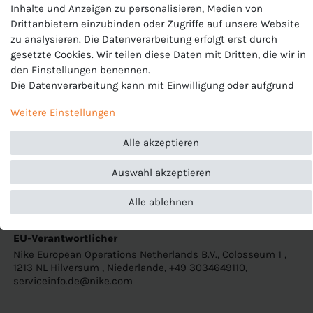
Verschluss: Pull On
Inhalte und Anzeigen zu personalisieren, Medien von
100% Polyester
Drittanbietern einzubinden oder Zugriffe auf unsere Website
zu analysieren. Die Datenverarbeitung erfolgt erst durch
gesetzte Cookies. Wir teilen diese Daten mit Dritten, die wir in
Modellnummer: BV6865
den Einstellungen benennen.
Die Datenverarbeitung kann mit Einwilligung oder aufgrund
Standard Passform
eines berechtigten Interesses erfolgen. Die Zustimmung kann
Elastischer Bund mit Kordelzug
Weitere Einstellungen
erteilt oder abgelehnt werden. Es besteht das Recht, nicht
Angewinkelte Nähte an den Seiten ermöglichen
einzuwilligen und die Einwilligung zu einem späteren
uneingeschränkte Bewegungsfreiheit
Alle akzeptieren
Zeitpunkt zu ändern oder zu widerrufen. Beachten Sie unser
Impressum
und weitere Hinweise zur Verwendung
Produktnummer
Auswahl akzeptieren
personenbezogener Daten in unserer
Daten­schutz­erklärung
.
BV6865
Alle ablehnen
Hersteller
Nike
EU-Verantwortlicher
Nike European Operations Netherlands B.V., Colosseum 1 ,
1213 NL Hilversum , Niederlande, +49 3034649110,
serviceinfo.de@nike.com