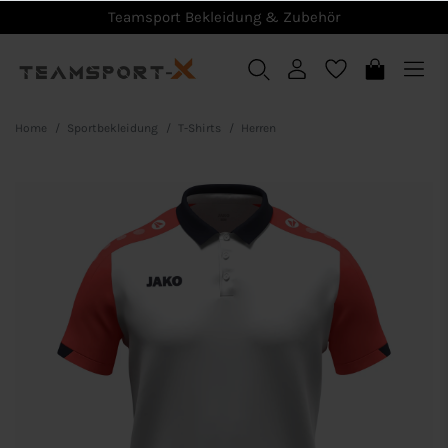
Teamsport Bekleidung & Zubehör
Home
Sportbekleidung
T-Shirts
Herren