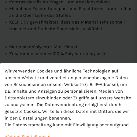
Kontrastdetails an Kragen- und Ärmelabschluss
Microfeine Fasern transportieren Feuchtigkeit unmittelbar
an die Oberfläche des Stoffes
KEEP DRY gewährleistet, dass das Material sehr schnell
trocknet und Du beim Sport nicht auskühlst
Materialart:Polyester-Mini-Piquet
Zusammensetzung: 100 % Polyester (recycelt)
Produktnummer
Wir verwenden Cookies und ähnliche Technologien auf
J-6370-U
unserer Website und verarbeiten personenbezogene Daten
Hersteller
von Besucher:innen unserer Webseite (z.B. IP-Adresse), um
Jako
z.B. Inhalte und Anzeigen zu personalisieren, Medien von
Drittanbietern einzubinden oder Zugriffe auf unsere Website
EU-Verantwortlicher
zu analysieren. Die Datenverarbeitung erfolgt erst durch
JAKO AG, Amtstrasse 82 , 74673 Mulfingen , Deutschland,
gesetzte Cookies. Wir teilen diese Daten mit Dritten, die wir
+49 7938 90630, info@jako.de
in den Einstellungen benennen.
Die Datenverarbeitung kann mit Einwilligung oder aufgrund
eines berechtigten Interesses erfolgen. Die Zustimmung
Weitere Einstellungen