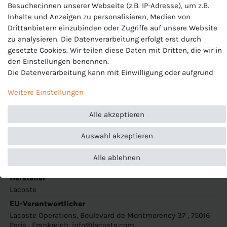
Besucher:innen unserer Webseite (z.B. IP-Adresse), um z.B.
Eigenschaften:
Inhalte und Anzeigen zu personalisieren, Medien von
Passform:
Regular fit; Rundhals
Drittanbietern einzubinden oder Zugriffe auf unsere Website
Temperaturregulierung:
Ultra Dry Material für schnelle
zu analysieren. Die Datenverarbeitung erfolgt erst durch
Feuchtigkeitabfuhr; Schnelltrocknend und atmungsaktiv.
gesetzte Cookies. Wir teilen diese Daten mit Dritten, die wir in
Material:
65% Baumwolle - 35% Polyester
den Einstellungen benennen.
Die Datenverarbeitung kann mit Einwilligung oder aufgrund
eines berechtigten Interesses erfolgen. Die Zustimmung kann
Logo
Weitere Einstellungen
erteilt oder abgelehnt werden. Es besteht das Recht, nicht
Rundhals
einzuwilligen und die Einwilligung zu einem späteren
Atmungsaktiv
Alle akzeptieren
Zeitpunkt zu ändern oder zu widerrufen. Beachten Sie unser
Schnelltrocknend
Impressum
und weitere Hinweise zur Verwendung
Feuchtigkeitabfuhr
Auswahl akzeptieren
personenbezogener Daten in unserer
Daten­schutz­erklärung
.
Produktnummer
Alle ablehnen
TH7618
Hersteller
Lacoste
EU-Verantwortlicher
Lacoste Operations, Boulevard de Montmorency 37 , 75016
Paris , Frankreich, info@lacoste.com