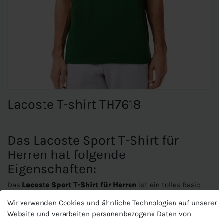
Lacoste T-shirt TH7618
Das Lacoste Sport T-Shirt für
Herren hat folgende
Eigenschaften:
Das
Lacoste Sport T-Shirt für Herren
ist ein tolles Basic
Shirt mit Rundhals das man sowohl beim Sport oder in der
Wir verwenden Cookies und ähnliche Technologien auf unserer
Freizeit tragen kann.
Website und verarbeiten personenbezogene Daten von