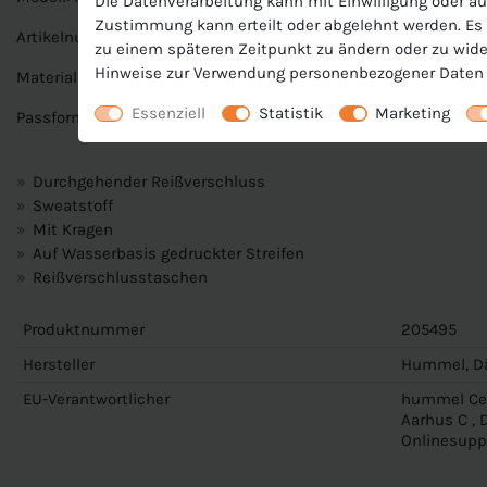
Die Datenverarbeitung kann mit Einwilligung oder au
Zustimmung kann erteilt oder abgelehnt werden. Es b
Artikelnummer: 205495
zu einem späteren Zeitpunkt zu ändern oder zu wide
Hinweise zur Verwendung personenbezogener Daten 
Material: 100 % Polyester
Essenziell
Statistik
Marketing
Passform: Small-Fit (eng geschnitten)
Durchgehender Reißverschluss
Sweatstoff
Mit Kragen
Auf Wasserbasis gedruckter Streifen
Reißverschlusstaschen
Produktnummer
205495
Hersteller
Hummel, D
EU-Verantwortlicher
hummel Cen
Aarhus C ,
Onlinesup