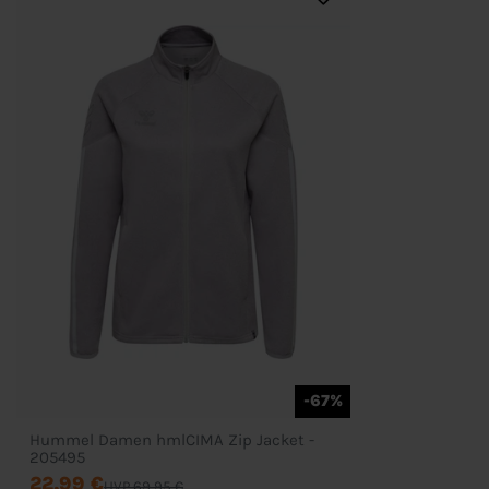
-67%
Hummel Damen hmlCIMA Zip Jacket -
205495
22,99 €
UVP 69,95 €