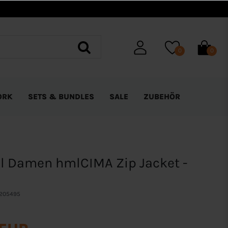
0
0
ORK
SETS & BUNDLES
SALE
ZUBEHÖR
 Damen hmlCIMA Zip Jacket -
205495