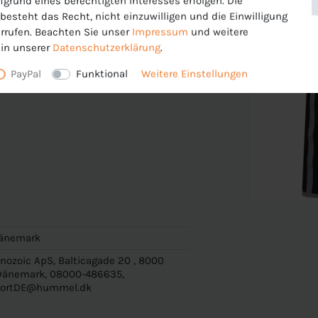
fgrund eines berechtigten Interesses erfolgen. Die
esteht das Recht, nicht einzuwilligen und die Einwilligung
rrufen. Beachten Sie unser
Impressum
und weitere
in unserer
Daten­schutz­erklärung
.
PayPal
Funktional
Weitere Einstellungen
änemark
ozoic ApS, Balticagade 20 , 8000
 Dänemark, 08000-486635,
portDE@hummel.dk