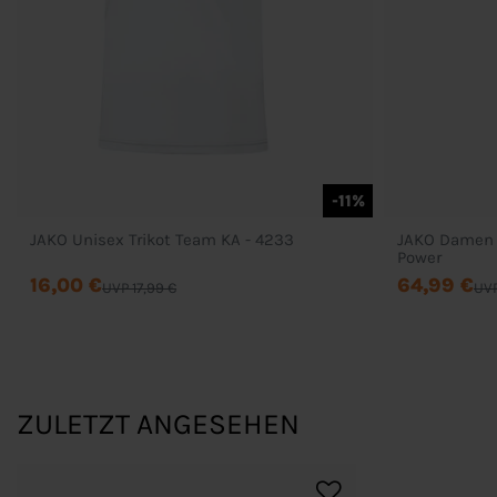
-11%
JAKO Unisex Trikot Team KA - 4233
JAKO Damen T
Power
16,00 €
64,99 €
UVP 17,99 €
UVP
ZULETZT ANGESEHEN