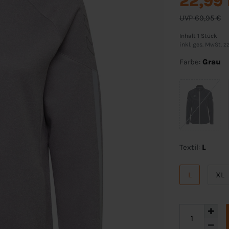
22,99
UVP 69,95 €
Inhalt
1
Stück
inkl. ges. MwSt. zz
Farbe:
Grau
Textil:
L
L
XL