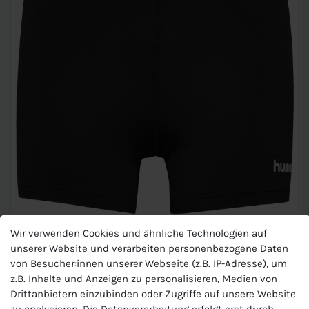
Hummel Kinder Hipster
Wir verwenden Cookies und ähnliche Technologien auf
unserer Website und verarbeiten personenbezogene Daten
von Besucher:innen unserer Webseite (z.B. IP-Adresse), um
z.B. Inhalte und Anzeigen zu personalisieren, Medien von
Hummel Core Kinder Hipster ist aus leichtem Material und
Drittanbietern einzubinden oder Zugriffe auf unsere Website
sorgt für Atmungsaktivität.
zu analysieren. Die Datenverarbeitung erfolgt erst durch