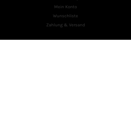
Mein Konto
Wunschliste
Zahlung & Versand
Service
Über Uns
Kontakt
Vertrag widerrufen
Rechtliches
AGB
Datenschutzerklärung
Widerrufsrecht
Impressum